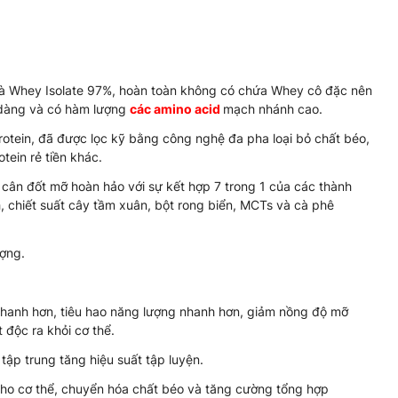
và Whey Isolate 97%, hoàn toàn không có chứa Whey cô đặc nên
dễ dàng và có hàm lượng
các amino acid
mạch nhánh cao.
otein, đã được lọc kỹ bằng công nghệ đa pha loại bỏ chất béo,
tein rẻ tiền khác.
 cân đốt mỡ hoàn hảo với sự kết hợp 7 trong 1 của các thành
nh, chiết suất cây tầm xuân, bột rong biển, MCTs và cà phê
ợng.
 nhanh hơn, tiêu hao năng lượng nhanh hơn, giảm nồng độ mỡ
 độc ra khỏi cơ thể.
 tập trung tăng hiệu suất tập luyện.
cho cơ thể, chuyển hóa chất béo và tăng cường tổng hợp