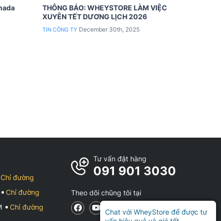
anada
THÔNG BÁO: WHEYSTORE LÀM VIỆC
XUYÊN TẾT DƯƠNG LỊCH 2026
December 30th, 2025
TIN CÔNG TY
Tư vấn đặt hàng
091 901 3030
Chỉ đường
Chỉ đường
Theo dõi chũng tôi tại
CM
Chỉ đường
Chat với WheyStore để được tư
vấn hiệu quả và giá tốt