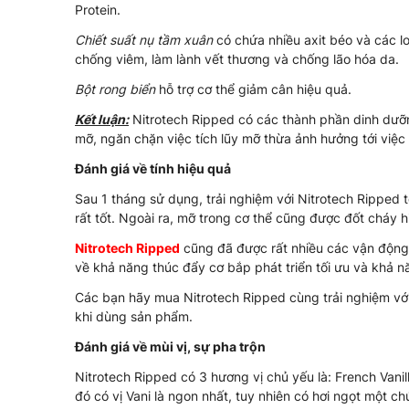
Protein.
Chiết suất nụ tầm xuân
có chứa nhiều axit béo và các lo
chống viêm, làm lành vết thương và chống lão hóa da.
Bột rong biển
hỗ trợ cơ thể giảm cân hiệu quả.
Kết luận:
Nitrotech Ripped có các thành phần dinh dưỡn
mỡ, ngăn chặn việc tích lũy mỡ thừa ảnh hưởng tới việ
Đánh giá về tính hiệu quả
Sau 1 tháng sử dụng, trải nghiệm với Nitrotech Ripped
rất tốt. Ngoài ra, mỡ trong cơ thể cũng được đốt cháy h
Nitrotech Ripped
cũng đã được rất nhiều các vận động v
về khả năng thúc đẩy cơ bắp phát triển tối ưu và khả n
Các bạn hãy mua Nitrotech Ripped cùng trải nghiệm với 
khi dùng sản phẩm.
Đánh giá về mùi vị, sự pha trộn
Nitrotech Ripped có 3 hương vị chủ yếu là: French Vani
đó có vị Vani là ngon nhất, tuy nhiên có hơi ngọt một 