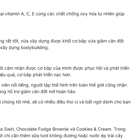
ại vitamin A, C, E cùng các chất chống oxy hóa tự nhiên giúp
g rất tốt, vừa xây dựng được khối cơ bắp vừa giảm cân đốt
c xây dựng bodybuilding.
 tôi cảm nhận được cơ bắp của mình được phục hồi và phát triển
iệu quả, cơ bắp phát triển nạc hơn.
iên nổi tiếng, người tập thể hình trên toàn thế giới công nhận
ăng hỗ trợ giảm cân đốt mỡ hoàn hảo.
chúng tôi nhé, sẽ có nhiều điều thú vị và bất ngờ dành cho bạn
lla Swirl, Chocolate Fudge Brownie và Cookies & Cream. Trong
chút chỉ cần thêm sữa tươi không đường hoặc nước ép trái cây