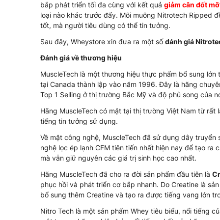
bắp phát triển tối đa cùng với kết quả
giảm cân đốt mỡ
loại nào khác trước đấy. Mỗi muỗng Nitrotech Ripped đ
tốt, mà người tiêu dùng có thể tin tưởng.
Sau đây, Wheystore xin đưa ra một số
đánh giá Nitrot
Đánh giá về thương hiệu
MuscleTech là một thương hiệu thực phẩm bổ sung lớn t
tại Canada thành lập vào năm 1996. Đây là hãng chuyê
Top 1 Selling ở thị trường Bắc Mỹ và độ phủ song của n
Hãng MuscleTech có mặt tại thị trường Việt Nam từ rất l
tiếng tin tưởng sử dụng.
Về mặt công nghệ, MuscleTech đã sử dụng dây truyển s
nghệ lọc ép lạnh CFM tiên tiến nhất hiện nay để tạo ra
mà vẫn giữ nguyên các giá trị sinh học cao nhất.
Hãng MuscleTech đã cho ra đời sản phẩm đầu tiên là
Cr
phục hồi và phát triển cơ bắp nhanh. Do Creatine là s
bổ sung thêm Creatine và tạo ra được tiếng vang lớn t
Nitro Tech là một sản phẩm Whey tiêu biểu, nổi tiếng c