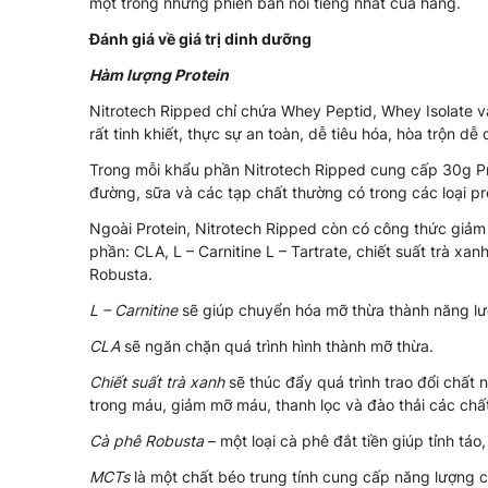
một trong những phiên bản nổi tiếng nhất của hãng.
Đánh giá về giá trị dinh dưỡng
Hàm lượng Protein
Nitrotech Ripped chỉ chứa Whey Peptid, Whey Isolate 
rất tinh khiết, thực sự an toàn, dễ tiêu hóa, hòa trộn 
Trong mỗi khẩu phần Nitrotech Ripped cung cấp 30g Pr
đường, sữa và các tạp chất thường có trong các loại pro
Ngoài Protein, Nitrotech Ripped còn có công thức giảm
phần: CLA, L – Carnitine L – Tartrate, chiết suất trà xa
Robusta.
L – Carnitine
sẽ giúp chuyển hóa mỡ thừa thành năng lư
CLA
sẽ ngăn chặn quá trình hình thành mỡ thừa.
Chiết suất trà xanh
sẽ thúc đẩy quá trình trao đổi chất
trong máu, giảm mỡ máu, thanh lọc và đào thải các chất
Cà phê Robusta
– một loại cà phê đắt tiền giúp tỉnh táo,
MCTs
là một chất béo trung tính cung cấp năng lượng 