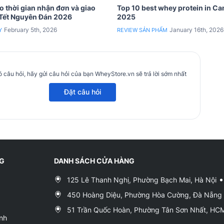
 thời gian nhận đơn và giao
Top 10 best whey protein in C
 Tết Nguyên Đán 2026
2025
February 5th, 2026
January 16th, 2026
Y
REVIEW SẢN PHẨM
 câu hỏi, hãy gửi câu hỏi của bạn WheyStore.vn sẽ trả lời sớm nhất
Đặt câu hỏi
NG
DANH SÁCH CỬA HÀNG
125 Lê Thanh Nghị, Phường Bạch Mai, Hà Nội
450 Hoàng Diệu, Phường Hòa Cường, Đà Nẵng
51 Trần Quốc Hoàn, Phường Tân Sơn Nhất, H
nh