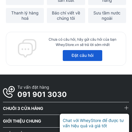
sản xuất
hàng
Thanh lý hàng
Báo chí viết về
Sưu tầm nước
hoá
chúng tôi
ngoài
Chưa có câu hỏi, hãy gửi câu hỏi của bạn
WheyStore.vn sẽ trả lời sớm nhất
Đặt câu hỏi
Tư vấn đặt hàng
091 901 3030
CHUỖI 3 CỬA HÀNG
Chat với WheyStore để được tư
GIỚI THIỆU CHUNG
vấn hiệu quả và giá tốt