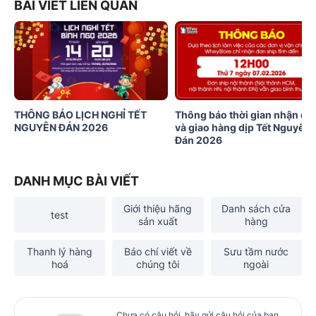
BÀI VIẾT LIÊN QUAN
THÔNG BÁO LỊCH NGHỈ TẾT
Thông báo thời gian nhận đơ
NGUYÊN ĐÁN 2026
và giao hàng dịp Tết Nguyên
Đán 2026
DANH MỤC BÀI VIẾT
Giới thiệu hãng
Danh sách cửa
test
sản xuất
hàng
Thanh lý hàng
Báo chí viết về
Sưu tầm nước
hoá
chúng tôi
ngoài
Chưa có câu hỏi, hãy gửi câu hỏi của bạn