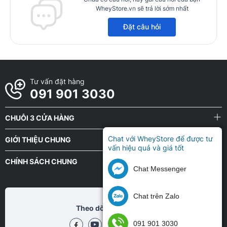
WheyStore.vn sẽ trả lời sớm nhất
Đặt câu hỏi
Tư vấn đặt hàng
091 901 3030
CHUỖI 3 CỬA HÀNG
Chat với WheyStore để được tư
GIỚI THIỆU CHUNG
vấn hiệu quả và giá tốt
CHÍNH SÁCH CHUNG
Chat Messenger
Chat trên Zalo
Theo dõi chũng tôi tại
091 901 3030