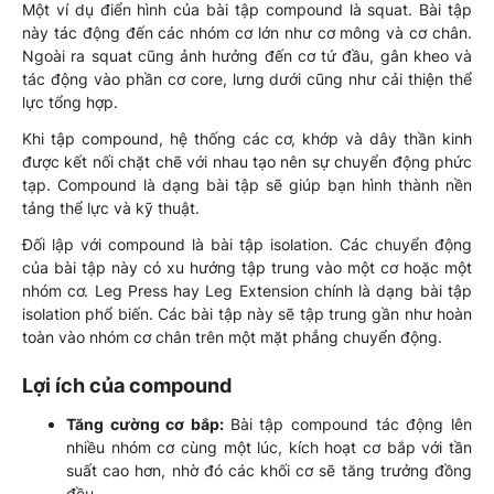
Một ví dụ điển hình của bài tập compound là squat. Bài tập
này tác động đến các nhóm cơ lớn như cơ mông và cơ chân.
Ngoài ra squat cũng ảnh hưởng đến cơ tứ đầu, gân kheo và
tác động vào phần cơ core, lưng dưới cũng như cải thiện thể
lực tổng hợp.
Khi tập compound, hệ thống các cơ, khớp và dây thần kinh
được kết nối chặt chẽ với nhau tạo nên sự chuyển động phức
tạp. Compound là dạng bài tập sẽ giúp bạn hình thành nền
tảng thể lực và kỹ thuật.
Đối lập với compound là bài tập isolation. Các chuyển động
của bài tập này có xu hướng tập trung vào một cơ hoặc một
nhóm cơ. Leg Press hay Leg Extension chính là dạng bài tập
isolation phổ biến. Các bài tập này sẽ tập trung gần như hoàn
toàn vào nhóm cơ chân trên một mặt phẳng chuyển động.
Lợi ích của compound
Tăng cường cơ bắp:
Bài tập compound tác động lên
nhiều nhóm cơ cùng một lúc, kích hoạt cơ bắp với tần
suất cao hơn, nhờ đó các khối cơ sẽ tăng trưởng đồng
đều.