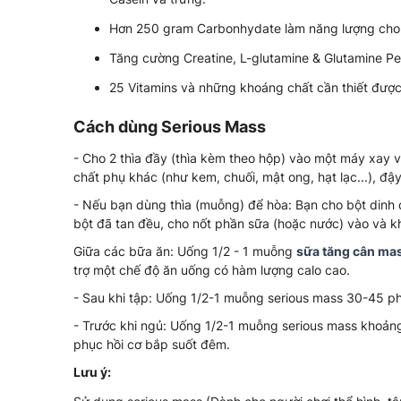
Hơn 250 gram Carbonhydate làm năng lượng cho b
Tăng cường Creatine, L-glutamine & Glutamine Pep
25 Vitamins và những khoáng chất cần thiết được
Cách dùng Serious Mass
- Cho 2 thìa đầy (thìa kèm theo hộp) vào một máy xay 
chất phụ khác (như kem, chuối, mật ong, hạt lạc...), đậ
- Nếu bạn dùng thìa (muỗng) để hòa: Bạn cho bột dinh 
bột đã tan đều, cho nốt phần sữa (hoặc nước) vào và kh
Giữa các bữa ăn: Uống 1/2 - 1 muỗng
sữa tăng cân ma
trợ một chế độ ăn uống có hàm lượng calo cao.
- Sau khi tập: Uống 1/2-1 muỗng serious mass 30-45 phút
- Trước khi ngủ: Uống 1/2-1 muỗng serious mass khoản
phục hồi cơ bắp suốt đêm.
Lưu ý: