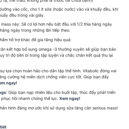
p tạ, thể thao, không phải là thuốc để chữa bệnh)
dưỡng vào cốc, cho 1 ít sữa (hoặc nước) vào và khuấy đều, khi
uấy đều trong vài giây.
 mass này: Sẽ có lợi hơn nếu bắt đầu với 1/2 thìa hàng ngày
a/hàng ngày trong những lần tiếp theo.
hẩm hỗ trợ khác để gia tăng hiệu quả:
cân kết hợp bổ sung omega -3 thường xuyên sẽ giúp bạn bảo
y trì độ bền bỉ trong tập luyện và chắc chắn kết quả thu lại
̀ sự lựa chọn hoàn hảo cho dân tập thể hình. Vitabolic đóng vai
ng cường hệ miễn dịch chống viên cực tốt. Giúp bạn đẩy
em ngay!
ngs
: Giúp bạn nạp nhiên liệu cho buổi tập, thúc đẩy phát triển
 phục hồi nhanh chóng thể lực.
Xem ngay!
hân hình đáng mơ ước khi sử dụng sữa tăng cân serious mass!
iết