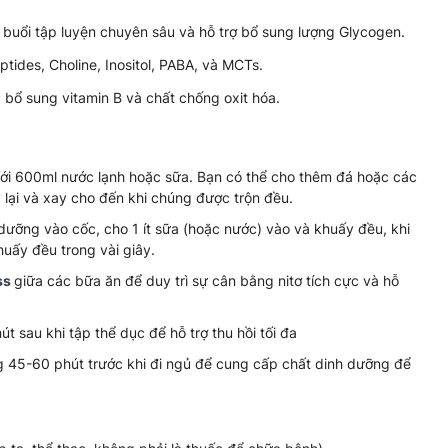
uổi tập luyện chuyên sâu và hỗ trợ bổ sung lượng Glycogen.
tides, Choline, Inositol, PABA, và MCTs.
 bổ sung vitamin B và chất chống oxit hóa.
với 600ml nước lạnh hoặc sữa. Bạn có thể cho thêm đá hoặc các
y lại và xay cho đến khi chúng được trộn đều.
dưỡng vào cốc, cho 1 ít sữa (hoặc nước) vào và khuấy đều, khi
uấy đều trong vài giây.
ss
giữa các bữa ăn để duy trì sự cân bằng nitơ tích cực và hỗ
 sau khi tập thể dục để hỗ trợ thu hồi tối đa
g 45-60 phút trước khi đi ngủ để cung cấp chất dinh dưỡng để