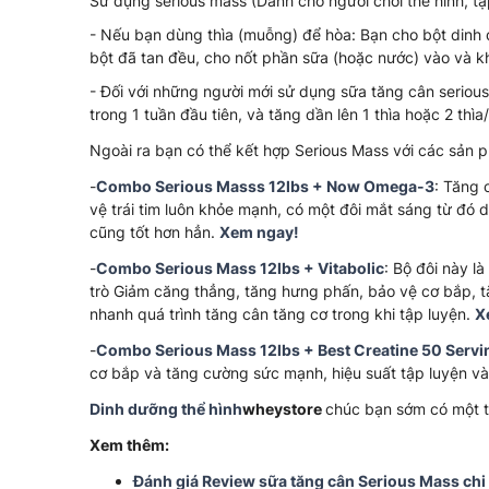
Sử dụng serious mass (Dành cho người chơi thể hình, tậ
- Nếu bạn dùng thìa (muỗng) để hòa: Bạn cho bột dinh 
bột đã tan đều, cho nốt phần sữa (hoặc nước) vào và kh
- Đối với những người mới sử dụng sữa tăng cân serious
trong 1 tuần đầu tiên, và tăng dần lên 1 thìa hoặc 2 thì
Ngoài ra bạn có thể kết hợp Serious Mass với các sản p
-
Combo Serious Masss 12lbs + Now Omega-3
: Tăng 
vệ trái tim luôn khỏe mạnh, có một đôi mắt sáng từ đó du
cũng tốt hơn hẳn.
Xem ngay!
-
Combo Serious Mass 12lbs + Vitabolic
: Bộ đôi này la
trò Giảm căng thẳng, tăng hưng phấn, bảo vệ cơ bắp, tă
nhanh quá trình tăng cân tăng cơ trong khi tập luyện.
X
-
Combo Serious Mass 12lbs + Best Creatine 50 Servi
cơ bắp và tăng cường sức mạnh, hiệu suất tập luyện và
Dinh dưỡng thể hình
wheystore
chúc bạn sớm có một t
Xem thêm:
Đánh giá Review sữa tăng cân Serious Mass chi t