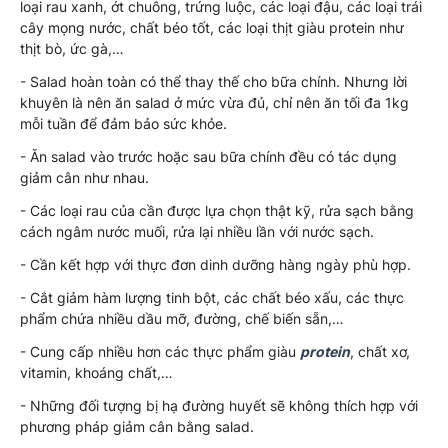
loại rau xanh, ớt chuông, trứng luộc, các loại đậu, các loại trái
cây mọng nước, chất béo tốt, các loại thịt giàu protein như
thịt bò, ức gà,…
- Salad hoàn toàn có thể thay thế cho bữa chính. Nhưng lời
khuyên là nên ăn salad ở mức vừa đủ, chỉ nên ăn tối đa 1kg
mỗi tuần để đảm bảo sức khỏe.
- Ăn salad vào trước hoặc sau bữa chính đều có tác dụng
giảm cân như nhau.
- Các loại rau của cần được lựa chọn thật kỹ, rửa sạch bằng
cách ngâm nước muối, rửa lại nhiều lần với nước sạch.
- Cần kết hợp với thực đơn dinh dưỡng hàng ngày phù hợp.
- Cắt giảm hàm lượng tinh bột, các chất béo xấu, các thực
phẩm chứa nhiều dầu mỡ, đường, chế biến sẵn,…
- Cung cấp nhiều hơn các thực phẩm giàu
protein
, chất xơ,
vitamin, khoáng chất,…
- Những đối tượng bị hạ đường huyết sẽ không thích hợp với
phương pháp giảm cân bằng salad.