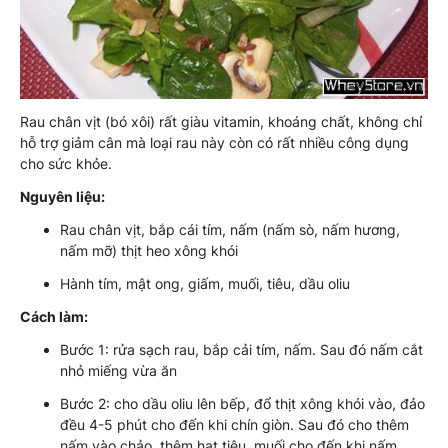
Rau chân vịt (bó xôi) rất giàu vitamin, khoáng chất, không chỉ
hỗ trợ giảm cân mà loại rau này còn có rất nhiều công dụng
cho sức khỏe.
Nguyên liệu:
Rau chân vịt, bắp cái tím, nấm (nấm sò, nấm hương,
nấm mỡ) thịt heo xông khói
Hành tím, mật ong, giấm, muối, tiêu, dầu oliu
Cách làm:
Bước 1: rửa sạch rau, bắp cải tím, nấm. Sau đó nấm cắt
nhỏ miếng vừa ăn
Bước 2: cho dầu oliu lên bếp, đổ thịt xông khói vào, đảo
đều 4-5 phút cho đến khi chín giòn. Sau đó cho thêm
nấm vào chảo, thêm hạt tiêu, muối cho đến khi nấm