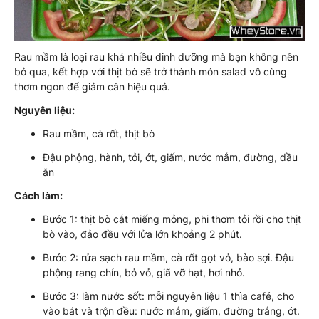
Rau mầm là loại rau khá nhiều dinh dưỡng mà bạn không nên
bỏ qua, kết hợp với thịt bò sẽ trở thành món salad vô cùng
thơm ngon để giảm cân hiệu quả.
Nguyên liệu:
Rau mầm, cà rốt, thịt bò
Đậu phộng, hành, tỏi, ớt, giấm, nước mắm, đường, dầu
ăn
Cách làm:
Bước 1: thịt bò cắt miếng mỏng, phi thơm tỏi rồi cho thịt
bò vào, đảo đều với lửa lớn khoảng 2 phút.
Bước 2: rửa sạch rau mầm, cà rốt gọt vỏ, bào sợi. Đậu
phộng rang chín, bỏ vỏ, giã vỡ hạt, hơi nhỏ.
Bước 3: làm nước sốt: mỗi nguyên liệu 1 thìa café, cho
vào bát và trộn đều: nước mắm, giấm, đường trắng, ớt.