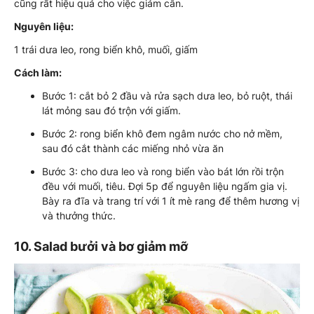
cũng rất hiệu quả cho việc giảm cân.
Nguyên liệu:
1 trái dưa leo, rong biển khô, muối, giấm
Cách làm:
Bước 1: cắt bỏ 2 đầu và rửa sạch dưa leo, bỏ ruột, thái
lát mỏng sau đó trộn với giấm.
Bước 2: rong biển khô đem ngâm nước cho nở mềm,
sau đó cắt thành các miếng nhỏ vừa ăn
Bước 3: cho dưa leo và rong biển vào bát lớn rồi trộn
đều với muối, tiêu. Đợi 5p để nguyên liệu ngấm gia vị.
Bày ra đĩa và trang trí với 1 ít mè rang để thêm hương vị
và thưởng thức.
10. Salad bưởi và bơ giảm mỡ