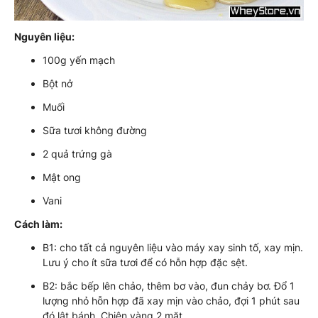
Nguyên liệu:
100g yến mạch
Bột nở
Muối
Sữa tươi không đường
2 quả trứng gà
Mật ong
Vani
Cách làm:
B1: cho tất cả nguyên liệu vào máy xay sinh tố, xay mịn.
Lưu ý cho ít sữa tươi để có hỗn hợp đặc sệt.
B2: bắc bếp lên chảo, thêm bơ vào, đun chảy bơ. Đổ 1
lượng nhỏ hỗn hợp đã xay mịn vào chảo, đợi 1 phút sau
đó lật bánh. Chiên vàng 2 mặt.