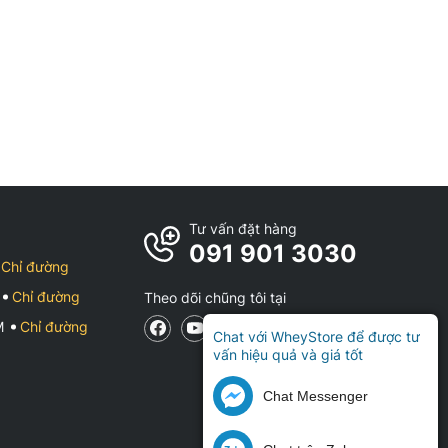
Tư vấn đặt hàng
091 901 3030
Chỉ đường
Chỉ đường
Theo dõi chũng tôi tại
CM
Chỉ đường
Chat với WheyStore để được tư
vấn hiệu quả và giá tốt
Chat Messenger