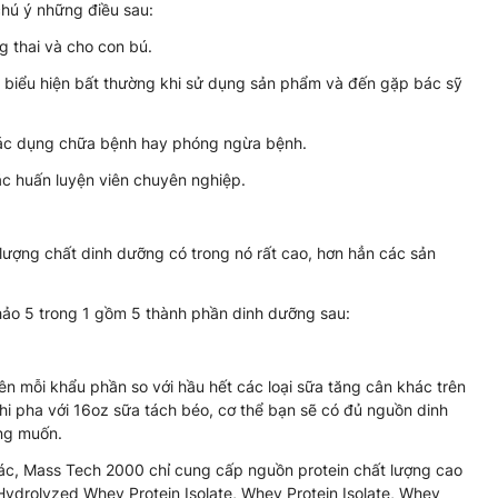
hú ý những điều sau:
 thai và cho con bú.
biểu hiện bất thường khi sử dụng sản phẩm và đến gặp bác sỹ
tác dụng chữa bệnh hay phóng ngừa bệnh.
oặc huấn luyện viên chuyên nghiệp.
lượng chất dinh dưỡng có trong nó rất cao, hơn hẳn các sản
ảo 5 trong 1 gồm 5 thành phần dinh dưỡng sau:
n mỗi khẩu phần so với hầu hết các loại sữa tăng cân khác trên
khi pha với 16oz sữa tách béo, cơ thể bạn sẽ có đủ nguồn dinh
ng muốn.
ác, Mass Tech 2000 chỉ cung cấp nguồn protein chất lượng cao
, Hydrolyzed Whey Protein Isolate, Whey Protein Isolate, Whey