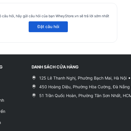
 câu hỏi, hãy gửi câu hỏi của bạn WheyStore.vn sẽ trả lời sớm nhất
Đặt câu hỏi
NG
DANH SÁCH CỬA HÀNG
125 Lê Thanh Nghị, Phường Bạch Mai, Hà Nội
450 Hoàng Diệu, Phường Hòa Cường, Đà Nẵng
51 Trần Quốc Hoàn, Phường Tân Sơn Nhất, H
nh
yển
h