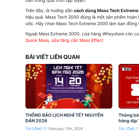
dần trong quá trình tập luyện.
Trên đây, là hướng dẫn
cách dùng Mass Tech Extrem
hiệu quả. Mass Tech 2000 đúng là một sản phẩm hoàn h
ước. Hãy chọn Mass Tech Extreme 2000 làm bạn đồng h
Ngoài Mass Extreme 2000, cửa hàng Wheystore còn cu
Quick Mass
,
sữa tăng cân Mass Effect
BÀI VIẾT LIÊN QUAN
THÔNG BÁO LỊCH NGHỈ TẾT NGUYÊN
Thông báo
ĐÁN 2026
hàng dịp
February 11th, 2026
TIN CÔNG TY
TIN CÔNG T