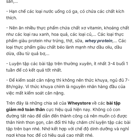
sẵn,…
- Hạn chế các loại nước uống có ga, có chứa các chất kích
thích.
- Nên ăn nhiều thực phẩm chứa chất xơ vitamin, khoáng chất
như các loại rau xanh, hoa quả, các loại củ,… Các loại thực
phẩm giàu protein như trứng, thịt, sữa,
whey protein
,… Các
loại thực phẩm giàu chất béo lành mạnh như dầu oliu, dầu
dừa, dầu từ quả bơ,…
- Luyện tập các bài tập trên thường xuyên, ít nhất 3-4 buổi 1
tuần để có kết quả tốt nhất.
- Để kiểm soát cân nặng thì không nên thức khuya, ngủ đủ 7-
8h/ngày. Vì thức khuya chính là nguyên nhân hàng đầu của
việc mất kiểm soát cân nặng.
Trên đây là những chia sẻ của
Wheystore
về các
bài tập
giảm mỡ toàn thân
cực hiệu quả hiện nay. Không có con
đường tắt nào để dẫn đến thành công cả nên muốn có được
thân hình thon gọn, cân đối thì hãy chăm chỉ luyện tập các bài
tập trên bạn nhé. Nhớ kết hợp với chế độ dinh dưỡng và nghỉ
ngơi khoa học để có hiệu quả cao nhất nhé.