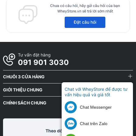
Chưa có câu hỏi, hãy gửi câu hỏi của bạn
WheyStore.vn sẽ trả lời sớm nhất
Đặt câu hỏi
Tư vấn đặt hàng
091 901 3030
CHUỖI 3 CỬA HÀNG
Chat với WheyStore để được tư
GIỚI THIỆU CHUNG
vấn hiệu quả và giá tốt
CHÍNH SÁCH CHUNG
Chat Messenger
Chat trên Zalo
Theo dõi chũng tôi tại