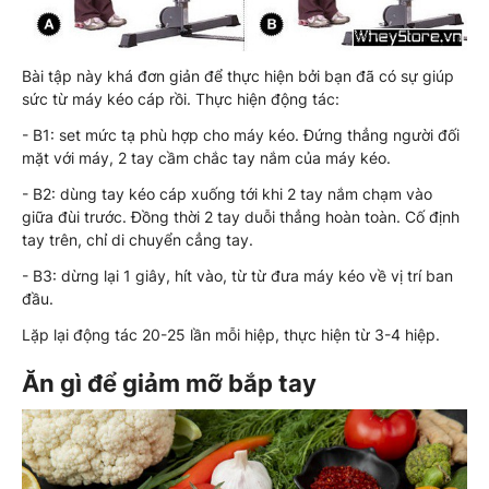
Bài tập này khá đơn giản để thực hiện bởi bạn đã có sự giúp
sức từ máy kéo cáp rồi. Thực hiện động tác:
- B1: set mức tạ phù hợp cho máy kéo. Đứng thẳng người đối
mặt với máy, 2 tay cầm chắc tay nắm của máy kéo.
- B2: dùng tay kéo cáp xuống tới khi 2 tay nắm chạm vào
giữa đùi trước. Đồng thời 2 tay duỗi thẳng hoàn toàn. Cố định
tay trên, chỉ di chuyển cẳng tay.
- B3: dừng lại 1 giây, hít vào, từ từ đưa máy kéo về vị trí ban
đầu.
Lặp lại động tác 20-25 lần mỗi hiệp, thực hiện từ 3-4 hiệp.
Ăn gì để giảm mỡ bắp tay