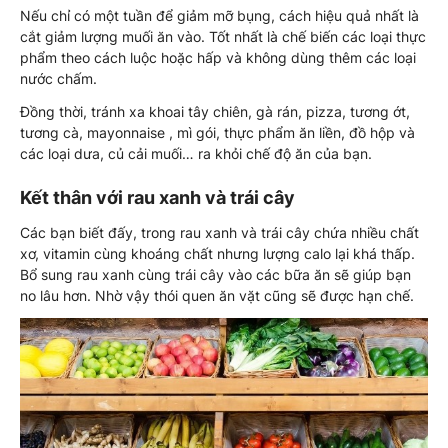
Nếu chỉ có một tuần để giảm mỡ bụng, cách hiệu quả nhất là
cắt giảm lượng muối ăn vào. Tốt nhất là chế biến các loại thực
phẩm theo cách luộc hoặc hấp và không dùng thêm các loại
nước chấm.
Đồng thời, tránh xa khoai tây chiên, gà rán, pizza, tương ớt,
tương cà, mayonnaise , mì gói, thực phẩm ăn liền, đồ hộp và
các loại dưa, củ cải muối… ra khỏi chế độ ăn của bạn.
Kết thân với rau xanh và trái cây
Các bạn biết đấy, trong rau xanh và trái cây chứa nhiều chất
xơ, vitamin cùng khoáng chất nhưng lượng calo lại khá thấp.
Bổ sung rau xanh cùng trái cây vào các bữa ăn sẽ giúp bạn
no lâu hơn. Nhờ vậy thói quen ăn vặt cũng sẽ được hạn chế.