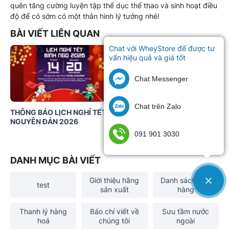
quên tăng cường luyện tập thể dục thể thao và sinh hoạt điều
độ để có sớm có một thân hình lý tưởng nhé!
BÀI VIẾT LIÊN QUAN
Chat với WheyStore để được tư
vấn hiệu quả và giá tốt
Chat Messenger
Chat trên Zalo
THÔNG BÁO LỊCH NGHỈ TẾT
Thông báo thời gian nhận đơ
NGUYÊN ĐÁN 2026
và giao hàng dịp Tết Nguyên
Đán 2026
091 901 3030
DANH MỤC BÀI VIẾT
Giới thiệu hãng
Danh sách cửa
test
sản xuất
hàng
Thanh lý hàng
Báo chí viết về
Sưu tầm nước
hoá
chúng tôi
ngoài