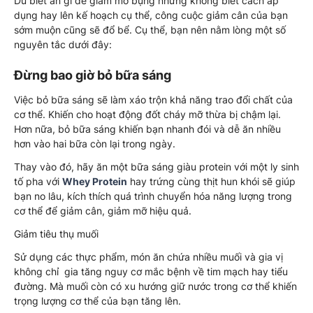
Dù biết ăn gì để giảm mỡ bụng nhưng không biết cách áp
dụng hay lên kế hoạch cụ thể, công cuộc giảm cân của bạn
sớm muộn cũng sẽ đổ bể. Cụ thể, bạn nên nằm lòng một số
nguyên tắc dưới đây:
Đừng bao giờ bỏ bữa sáng
Việc bỏ bữa sáng sẽ làm xáo trộn khả năng trao đổi chất của
cơ thể. Khiến cho hoạt động đốt cháy mỡ thừa bị chậm lại.
Hơn nữa, bỏ bữa sáng khiến bạn nhanh đói và dễ ăn nhiều
hơn vào hai bữa còn lại trong ngày.
Thay vào đó, hãy ăn một bữa sáng giàu protein với một ly sinh
tố pha với
Whey Protein
hay trứng cùng thịt hun khói sẽ giúp
bạn no lâu, kích thích quá trình chuyển hóa năng lượng trong
cơ thể để giảm cân, giảm mỡ hiệu quả.
Giảm tiêu thụ muối
Sử dụng các thực phẩm, món ăn chứa nhiều muối và gia vị
không chỉ gia tăng nguy cơ mắc bệnh về tim mạch hay tiểu
đường. Mà muối còn có xu hướng giữ nước trong cơ thể khiến
trọng lượng cơ thể của bạn tăng lên.