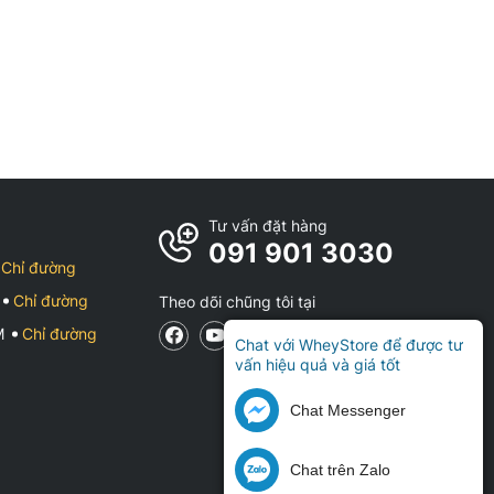
Tư vấn đặt hàng
091 901 3030
Chỉ đường
Chỉ đường
Theo dõi chũng tôi tại
CM
Chỉ đường
Chat với WheyStore để được tư
vấn hiệu quả và giá tốt
Chat Messenger
Chat trên Zalo