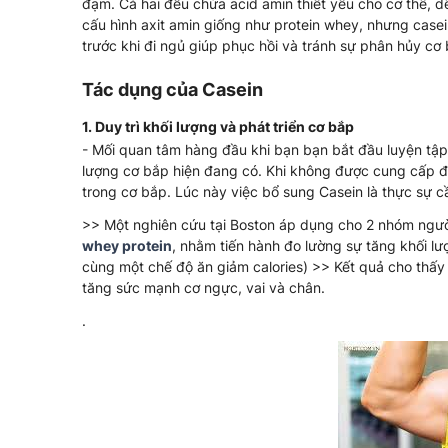
đạm. Cả hai đều chứa acid amin thiết yếu cho cơ thể, 
cấu hình axit amin giống như protein whey, nhưng case
trước khi đi ngủ giúp phục hồi và tránh sự phân hủy cơ 
Tác dụng của Casein
1. Duy trì khối lượng và phát triển cơ bắp
- Mối quan tâm hàng đầu khi bạn bạn bắt đầu luyện tập h
lượng cơ bắp hiện đang có. Khi không được cung cấp đủ
trong cơ bắp. Lúc này việc bổ sung Casein là thực sự cầ
>> Một nghiên cứu tại Boston áp dụng cho 2 nhóm ngườ
whey protein
, nhằm tiến hành đo lường sự tăng khối l
cùng một chế độ ăn giảm calories) >> Kết quả cho thấy
tăng sức mạnh cơ ngực, vai và chân.
.