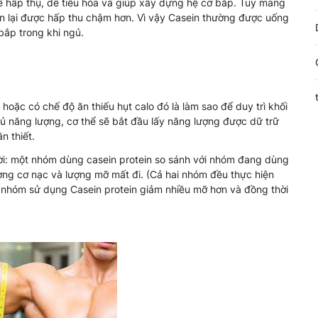
dễ hấp thụ, dễ tiêu hóa và giúp xây dựng hệ cơ bắp. Tuy mang
in lại được hấp thu chậm hơn. Vì vậy Casein thường được uống
bắp trong khi ngủ.
oặc có chế độ ăn thiếu hụt calo đó là làm sao để duy trì khối
 năng lượng, cơ thể sẽ bắt đầu lấy năng lượng được dữ trữ
n thiết.
i: một nhóm dùng casein protein so sánh với nhóm đang dùng
ượng cơ nạc và lượng mỡ mất đi. (Cả hai nhóm đều thực hiện
 nhóm sử dụng Casein protein giảm nhiều mỡ hơn và đồng thời