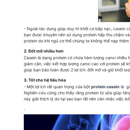
- Ngoài tác dụng giúp duy trì khối cơ bắp nạc, casein c
bạn được khuyên nên sử dụng protein hấp thu chậm vào
protein do khi ngủ cơ thể chúng ta không thể nạp thêm
2. Đốt mỡ nhiều hơn
Casein là dạng protein có chứa hàm lượng canxi nhiều 
giảm cân, việc kết hợp lượng canxi cao với protein sẽ kh
giúp bạn bảo toàn được 2 lợi ích: đốt mỡ và giữ khối lượ
3. Tốt cho hệ tiêu hóa
- Một lợi ích rất quan trọng của bột
protein casein
là gi
Nghiên cứu cũng cho thấy rằng protein từ sữa giúp tăng
này giải thích lý do tại sao bạn rất nên cân nhắc việc
.