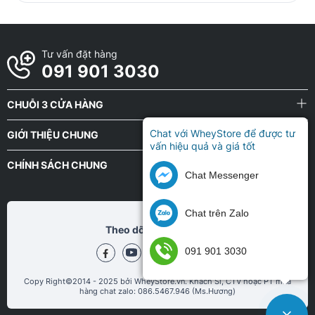
Tư vấn đặt hàng
091 901 3030
CHUỖI 3 CỬA HÀNG
Chat với WheyStore để được tư
GIỚI THIỆU CHUNG
vấn hiệu quả và giá tốt
CHÍNH SÁCH CHUNG
Chat Messenger
Chat trên Zalo
Theo dõi chũng tôi tại
091 901 3030
Copy Right©2014 - 2025 bởi WheyStore.vn. Khách Sỉ, CTV hoặc PT mua
hàng chat zalo: 086.5467.946 (Ms.Hương)