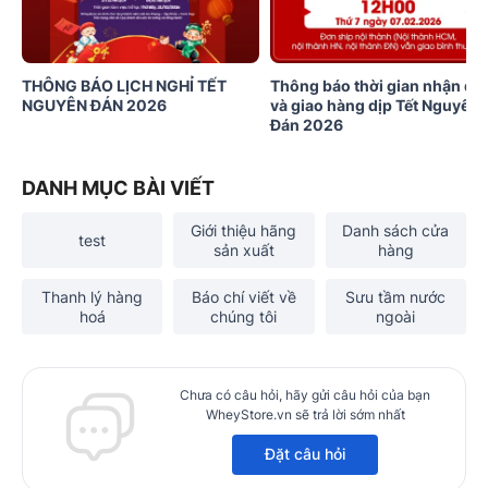
THÔNG BÁO LỊCH NGHỈ TẾT
Thông báo thời gian nhận đơ
NGUYÊN ĐÁN 2026
và giao hàng dịp Tết Nguyên
Đán 2026
DANH MỤC BÀI VIẾT
Giới thiệu hãng
Danh sách cửa
test
sản xuất
hàng
Thanh lý hàng
Báo chí viết về
Sưu tầm nước
hoá
chúng tôi
ngoài
Chưa có câu hỏi, hãy gửi câu hỏi của bạn
WheyStore.vn sẽ trả lời sớm nhất
Đặt câu hỏi