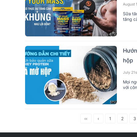
August 
Sữa tă
tăng câ
đến vậ
Hướn
hộp
July 21s
Mọi ng
với cô
như mớ
‹‹
‹
1
2
3