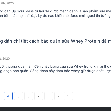
12th, 2020
ng cân Up Your Mass từ lâu đã được mệnh danh là sản phẩm sữa ma
n tốt nhất mọi thời đại. Lý do nào khiến nó được mọi người tin tưởng
y.
g dẫn chi tiết cách bảo quản sữa Whey Protein đã 
t, 2020
ười thường quan tâm đến chất lượng của sữa Whey trong khi lại thờ 
ng đoạn bảo quản. Công đoạn này đảm bảo whey giữ được chất lượ
i.
4
5
6
7
..
›
››