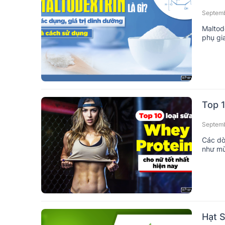
Septemb
Maltod
phụ gi
tốt.
Top 1
Septemb
Các dò
như mù
ngay 1
Hạt S