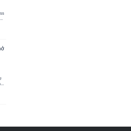
ss
mở
ơ
ng