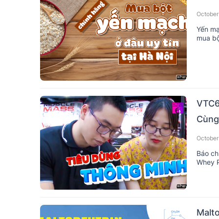
October
Yến mạc
mua bộ
tìm hiể
VTC6
Cùng
October
Báo ch
Whey P
Malto