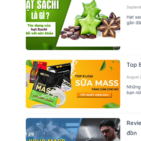
Septemb
Hạt sac
gần đâ
thế.
Top 8
August 
Những 
bạn nữ
Revie
đồn