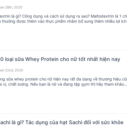
er 28th, 2020
extrin là gì? Công dụng và cách sử dụng ra sao? Maltodextrin là 1 ch
a thường được thêm vào thực phẩm nhằm bổ sung thêm nhiều lợi ích
0 loại sữa Whey Protein cho nữ tốt nhất hiện nay
er 22nd, 2020
ng sữa whey protein cho nữ hiện nay rất đa dạng về thương hiệu c
i vị, chất lượng. Nếu bạn là nữ và đang tập gym thì hãy tham khảo
0 dòng sữa whey protein cho nữ sau.
achi là gì? Tác dụng của hạt Sachi đối với sức khỏe