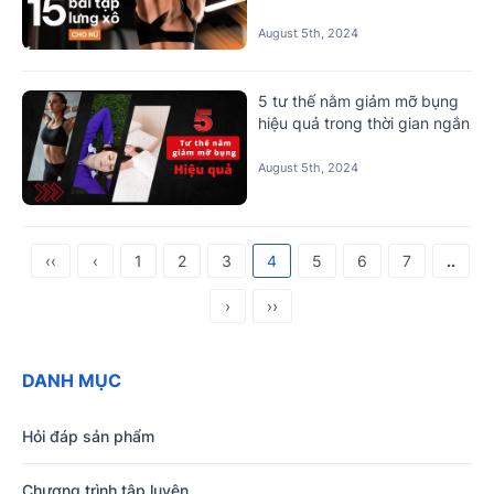
August 5th, 2024
5 tư thế nằm giảm mỡ bụng
hiệu quả trong thời gian ngắn
August 5th, 2024
‹‹
‹
1
2
3
4
5
6
7
..
›
››
DANH MỤC
Hỏi đáp sản phẩm
Chương trình tập luyện