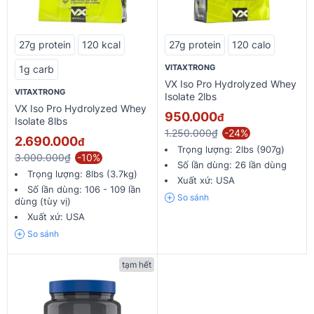
27g protein
120 kcal
27g protein
120 calo
VITAXTRONG
1g carb
VX Iso Pro Hydrolyzed Whey
VITAXTRONG
Isolate 2lbs
VX Iso Pro Hydrolyzed Whey
950.000
đ
Isolate 8lbs
1.250.000₫
-24%
2.690.000
đ
Trọng lượng:
2lbs (907g)
3.000.000₫
-10%
Số lần dùng:
26 lần dùng
Trọng lượng:
8lbs (3.7kg)
Xuất xứ:
USA
Số lần dùng:
106 - 109 lần
So sánh
dùng (tùy vị)
Xuất xứ:
USA
So sánh
tạm hết