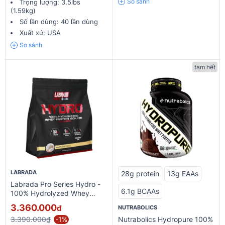
So sánh
Trọng lượng:
3.5lbs
(1.59kg)
Số lần dùng:
40 lần dùng
Xuất xứ:
USA
So sánh
tạm hết
LABRADA
28g protein
13g EAAs
Labrada Pro Series Hydro -
6.1g BCAAs
100% Hydrolyzed Whey
Protein Isolate 4lbs
3.360.000
đ
NUTRABOLICS
3.390.000₫
-1%
Nutrabolics Hydropure 100%