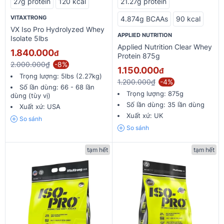
27g protein
120 kcal
21.27g protein
VITAXTRONG
4.874g BCAAs
90 kcal
VX Iso Pro Hydrolyzed Whey
APPLIED NUTRITION
Isolate 5lbs
Applied Nutrition Clear Whey
1.840.000
đ
Protein 875g
2.000.000₫
-8%
1.150.000
đ
Trọng lượng:
5lbs (2.27kg)
1.200.000₫
-4%
Số lần dùng:
66 - 68 lần
Trọng lượng:
875g
dùng (tùy vị)
Số lần dùng:
35 lần dùng
Xuất xứ:
USA
Xuất xứ:
UK
So sánh
So sánh
tạm hết
tạm hết