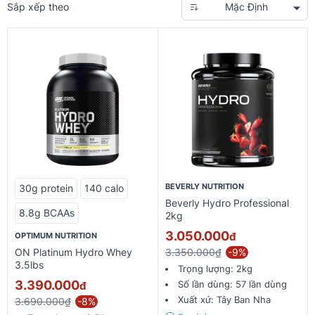
Sắp xếp theo
Mặc Định
BEVERLY NUTRITION
30g protein
140 calo
Beverly Hydro Professional
8.8g BCAAs
2kg
3.050.000
đ
OPTIMUM NUTRITION
ON Platinum Hydro Whey
3.350.000₫
-9%
3.5lbs
Trọng lượng:
2kg
3.390.000
Số lần dùng:
57 lần dùng
đ
Xuất xứ:
Tây Ban Nha
3.690.000₫
-8%