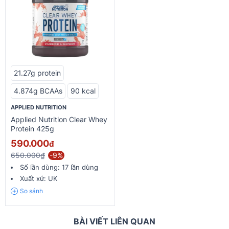
21.27g protein
4.874g BCAAs
90 kcal
APPLIED NUTRITION
Applied Nutrition Clear Whey
Protein 425g
590.000
đ
650.000₫
-9%
Số lần dùng:
17 lần dùng
Xuất xứ:
UK
So sánh
BÀI VIẾT LIÊN QUAN