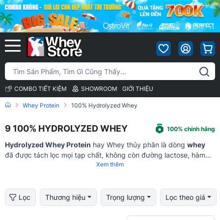
COMBO TIẾT KIỆM
SHOWROOM
GIỚI THIỆU
Whey Protein
100% Hydrolyzed Whey
9
100% HYDROLYZED WHEY
100% chính hãng
Hydrolyzed Whey Protein
hay Whey thủy phân là dòng
whey
đã được tách lọc mọi tạp chất, không còn đường lactose, hàm
Xem thêm
lượng protein >95% và có tốc độ hấp thu nhanh nhất, giúp hỗ trợ
nuôi dưỡng và phát triển cơ bắp tối ưu.
Lọc
Thương hiệu
Trọng lượng
Lọc theo giá