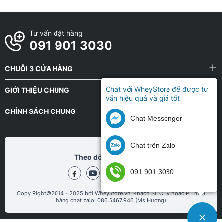
Tư vấn đặt hàng
091 901 3030
CHUỖI 3 CỬA HÀNG
Chat với WheyStore để được tư
GIỚI THIỆU CHUNG
vấn hiệu quả và giá tốt
CHÍNH SÁCH CHUNG
Chat Messenger
Chat trên Zalo
Theo dõi chũng tôi tại
091 901 3030
Copy Right©2014 - 2025 bởi WheyStore.vn. Khách Sỉ, CTV hoặc PT mua
hàng chat zalo: 086.5467.946 (Ms.Hương)