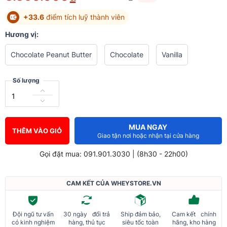
+33.6
điểm tích luỹ thành viên
Hương vị:
Chocolate Peanut Butter
Chocolate
Vanilla
Số lượng
MUA NGAY
THÊM VÀO GIỎ
Giao tận nơi hoặc nhận tại cửa hàng
Gọi đặt mua: 091.901.3030 | (8h30 - 22h00)
CAM KẾT CỦA WHEYSTORE.VN
Đội ngũ tư vấn
30 ngày đổi trả
Ship đảm bảo,
Cam kết chính
có kinh nghiệm
hàng, thủ tục
siêu tốc toàn
hãng, kho hàng