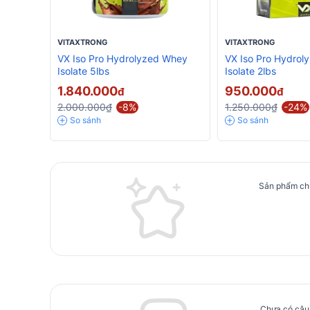
VITAXTRONG
VITAXTRONG
VX Iso Pro Hydrolyzed Whey
VX Iso Pro Hydrol
Isolate 5lbs
Isolate 2lbs
1.840.000
950.000
đ
đ
2.000.000₫
-8%
1.250.000₫
-24%
So sánh
So sánh
Sản phẩm chư
Chưa có câu 