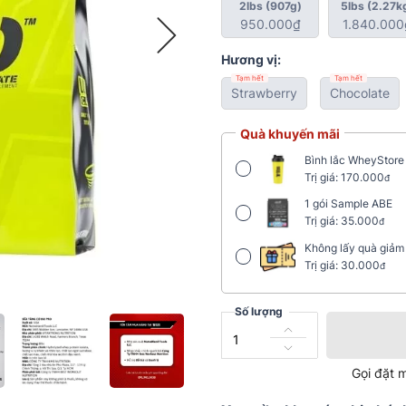
2lbs (907g)
5lbs (2.27k
950.000₫
1.840.000
Hương vị:
Tạm hết
Tạm hết
Strawberry
Chocolate
Quà khuyến mãi
Bình lắc WheyStore
Trị giá: 170.000
đ
1 gói Sample ABE
Trị giá: 35.000
đ
Không lấy quà giả
Trị giá: 30.000
đ
Số lượng
Gọi đặt 