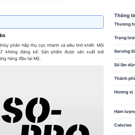
Thông ti
Thương h
lbs
Trọng lư
hủy phân hấp thụ cực nhanh và siêu tinh khiết. Mỗi
Serving S
FAT không đáng kể. Sản phẩm được sản xuất bởi
ợng hàng đầu tại Mỹ.
Số lần dù
Thành phầ
Hương vị
Hàm lượng
Calories