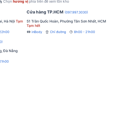
h
Chọn
hương vị
phía trên để xem tồn kho
Cửa hàng TP.HCM
(097.997.3030)
i, Hà Nội
Tạm
51 Trần Quốc Hoàn, Phường Tân Sơn Nhất, HCM
Tạm hết
 22h00
inBody
Chỉ đường
8h00 - 21h00
0)
g, Đà Nẵng
21h00