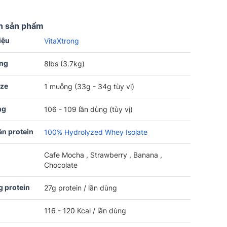
n sản phẩm
iệu
VitaXtrong
ợng
8lbs (3.7kg)
ize
1 muỗng (33g - 34g tùy vị)
ng
106 - 109 lần dùng (tùy vị)
n protein
100% Hydrolyzed Whey Isolate
Cafe Mocha , Strawberry , Banana ,
Chocolate
 protein
27g protein / lần dùng
116 - 120 Kcal / lần dùng