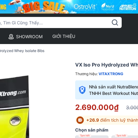
GIỚI THIỆU
SHOWROOM
rolyzed Whey Isolate 8lbs
VX Iso Pro Hydrolyzed Wh
Thương hiệu:
VITAXTRONG
Nhà sản xuất NutraBlen
TNHH Best Workout Nutr
2.690.000₫
3.00
+26.9
điểm tích luỹ thành
Chọn sản phẩm
Tạm hết
Tạm hết