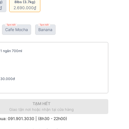
g)
8lbs (3.7kg)
₫
2.690.000₫
Tạm hết
Tạm hết
Cafe Mocha
Banana
 1 ngăn 700ml
m 30.000đ
TẠM HẾT
Giao tận nơi hoặc nhận tại cửa hàng
mua: 091.901.3030 | (8h30 - 22h00)