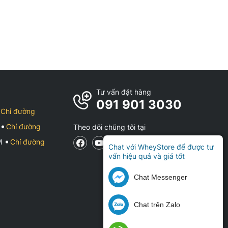
Tư vấn đặt hàng
091 901 3030
Chỉ đường
Chỉ đường
Theo dõi chũng tôi tại
CM
Chỉ đường
Chat với WheyStore để được tư
vấn hiệu quả và giá tốt
Chat Messenger
Chat trên Zalo