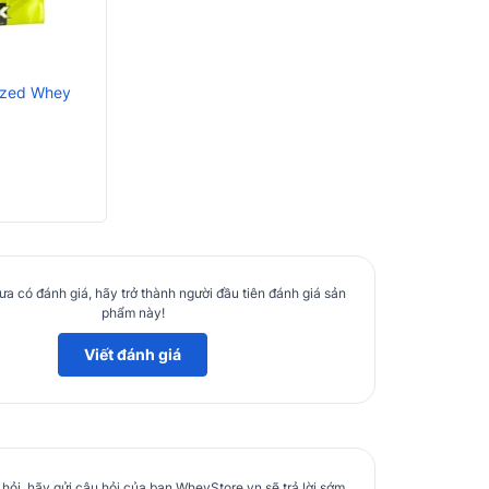
yzed Whey
a có đánh giá, hãy trở thành người đầu tiên đánh giá sản
phẩm này!
Viết đánh giá
hỏi, hãy gửi câu hỏi của bạn WheyStore.vn sẽ trả lời sớm