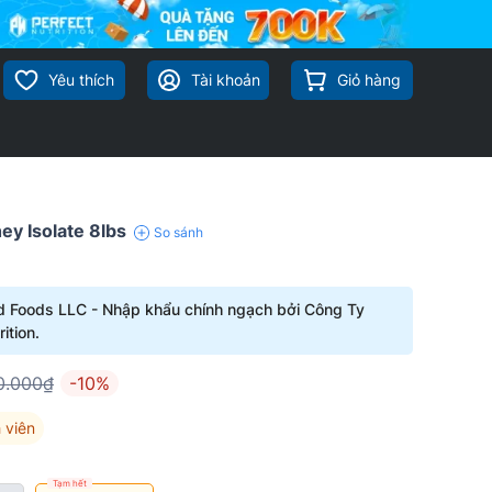
Yêu thích
Tài khoản
Giỏ hàng
ey Isolate 8lbs
So sánh
d Foods LLC - Nhập khẩu chính ngạch bởi Công Ty
ition.
0.000₫
-10%
 viên
Tạm hết