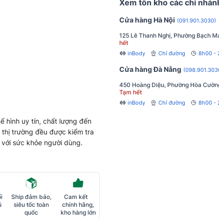
Xem tồn kho các chi nhán
Cửa hàng Hà Nội
(091.901.3030)
125 Lê Thanh Nghị, Phường Bạch Ma
hết
inBody
Chỉ đường
8h00 -
Cửa hàng Đà Nẵng
(098.901.303
450 Hoàng Diệu, Phường Hòa Cườn
Tạm hết
inBody
Chỉ đường
8h00 - 
ể hình uy tín, chất lượng đến
 thị trường đều được kiểm tra
 với sức khỏe người dùng.
i
Ship đảm bảo,
Cam kết
ủ
siêu tốc toàn
chính hãng,
quốc
kho hàng lớn