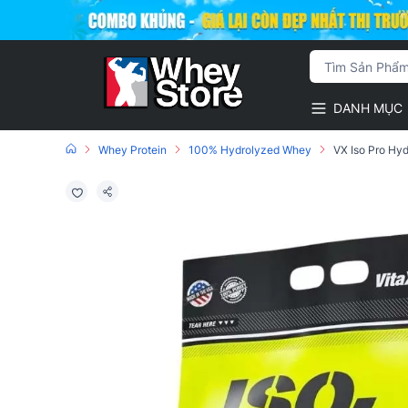
DANH MỤC
Whey Protein
100% Hydrolyzed Whey
VX Iso Pro Hyd