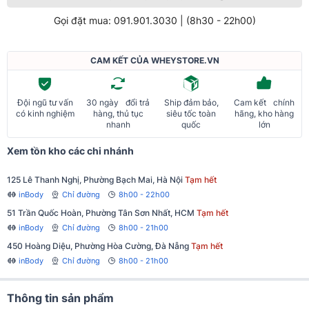
Gọi đặt mua: 091.901.3030 | (8h30 - 22h00)
CAM KẾT CỦA WHEYSTORE.VN
Đội ngũ tư vấn
30 ngày đổi trả
Ship đảm bảo,
Cam kết chính
có kinh nghiệm
hàng, thủ tục
siêu tốc toàn
hãng, kho hàng
nhanh
quốc
lớn
Xem tồn kho các chi nhánh
125 Lê Thanh Nghị, Phường Bạch Mai, Hà Nội
Tạm hết
inBody
Chỉ đường
8h00 - 22h00
51 Trần Quốc Hoàn, Phường Tân Sơn Nhất, HCM
Tạm hết
inBody
Chỉ đường
8h00 - 21h00
450 Hoàng Diệu, Phường Hòa Cường, Đà Nẵng
Tạm hết
inBody
Chỉ đường
8h00 - 21h00
Thông tin sản phẩm