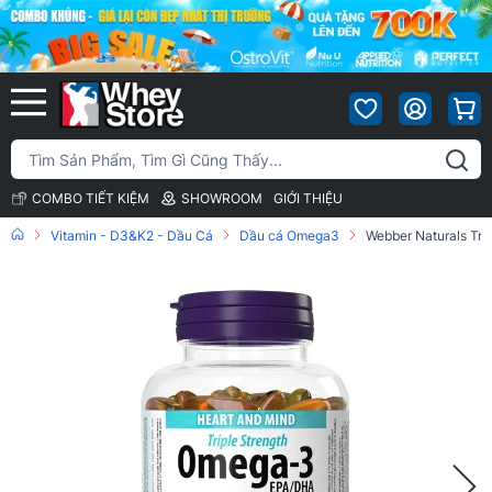
COMBO TIẾT KIỆM
SHOWROOM
GIỚI THIỆU
Vitamin - D3&K2 - Dầu Cá
Dầu cá Omega3
Webber Naturals Tri