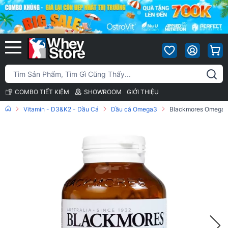
COMBO TIẾT KIỆM
SHOWROOM
GIỚI THIỆU
Vitamin - D3&K2 - Dầu Cá
Dầu cá Omega3
Blackmores Omega Do