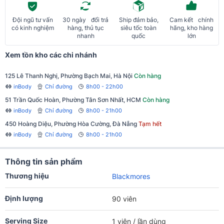
Đội ngũ tư vấn
30 ngày đổi trả
Ship đảm bảo,
Cam kết chính
có kinh nghiệm
hàng, thủ tục
siêu tốc toàn
hãng, kho hàng
nhanh
quốc
lớn
Xem tồn kho các chi nhánh
125 Lê Thanh Nghị, Phường Bạch Mai, Hà Nội
Còn hàng
inBody
Chỉ đường
8h00 - 22h00
51 Trần Quốc Hoàn, Phường Tân Sơn Nhất, HCM
Còn hàng
inBody
Chỉ đường
8h00 - 21h00
450 Hoàng Diệu, Phường Hòa Cường, Đà Nẵng
Tạm hết
inBody
Chỉ đường
8h00 - 21h00
Thông tin sản phẩm
Thương hiệu
Blackmores
Định lượng
90 viên
Serving Size
1 viên / lần dùng