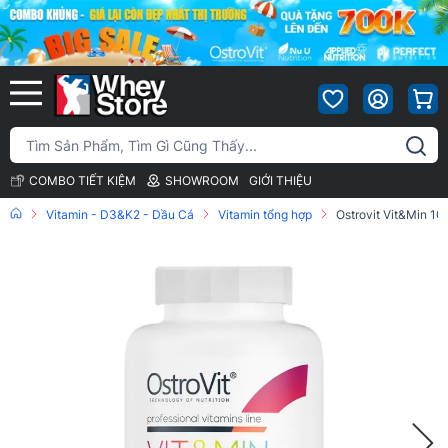
COMBO TIẾT KIỆM
SHOWROOM
GIỚI THIỆU
Vitamin - D3&K2 - Dầu Cá
Vitamin tổng hợp
Ostrovit Vit&Min 10