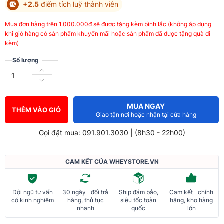
+2.5
điểm tích luỹ thành viên
Mua đơn hàng trên 1.000.000đ sẽ được tặng kèm bình lắc (không áp dụng
khi giỏ hàng có sản phẩm khuyến mãi hoặc sản phẩm đã được tặng quà đi
kèm)
Số lượng
MUA NGAY
THÊM VÀO GIỎ
Giao tận nơi hoặc nhận tại cửa hàng
Gọi đặt mua: 091.901.3030 | (8h30 - 22h00)
CAM KẾT CỦA WHEYSTORE.VN
Đội ngũ tư vấn
30 ngày đổi trả
Ship đảm bảo,
Cam kết chính
có kinh nghiệm
hàng, thủ tục
siêu tốc toàn
hãng, kho hàng
nhanh
quốc
lớn