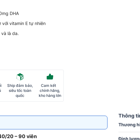
200mg DHA
 với vitamin E tự nhiên
 và là da.
i
Ship đảm bảo,
Cam kết
ủ
siêu tốc toàn
chính hãng,
quốc
kho hàng lớn
Thông ti
Thương h
40/20 – 90 viên
Định lượn