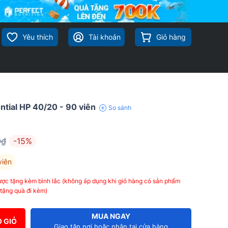
Yêu thích
Tài khoản
Giỏ hàng
tial HP 40/20 - 90 viên
So sánh
0₫
-15%
viên
ợc tặng kèm bình lắc (không áp dụng khi giỏ hàng có sản phẩm
tặng quà đi kèm)
MUA NGAY
 GIỎ
Giao tận nơi hoặc nhận tại cửa hàng