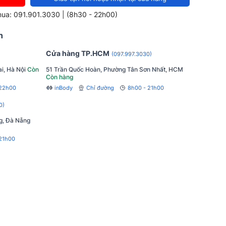
mua: 091.901.3030 | (8h30 - 22h00)
h
Cửa hàng TP.HCM
(097.997.3030)
i, Hà Nội
Còn
51 Trần Quốc Hoàn, Phường Tân Sơn Nhất, HCM
Còn hàng
 22h00
inBody
Chỉ đường
8h00 - 21h00
0)
g, Đà Nẵng
21h00