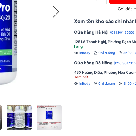
Gọi đặt 
Xem tồn kho các chi nhán
Cửa hàng Hà Nội
(091.901.3030)
125 Lê Thanh Nghị, Phường Bạch Ma
hàng
inBody
Chỉ đường
8h00 -
Cửa hàng Đà Nẵng
(098.901.303
450 Hoàng Diệu, Phường Hòa Cườn
Tạm hết
inBody
Chỉ đường
8h00 - 