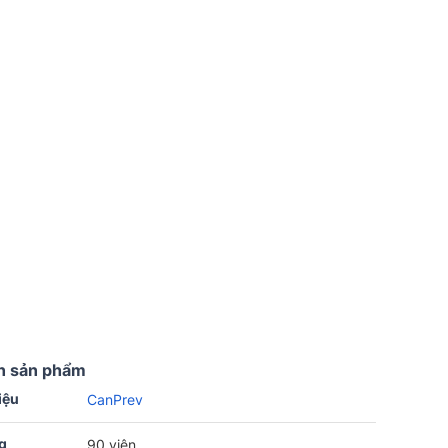
n sản phẩm
iệu
CanPrev
g
90 viên