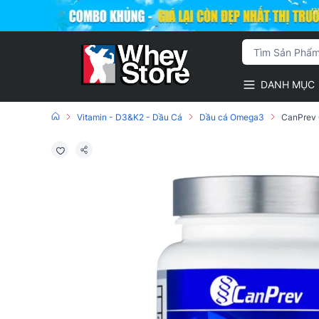
DANH MỤC
Vitamin - D3&K2 - Dầu Cá
Dầu cá Omega3
CanPrev 