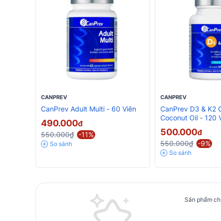
CANPREV
CANPREV
CanPrev Adult Multi - 60 Viên
CanPrev D3 & K2 
Coconut Oil - 120 
490.000
đ
500.000
đ
550.000₫
-11%
550.000₫
-9%
So sánh
So sánh
Sản phẩm chư