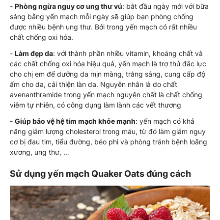
-
Phòng ngừa nguy cơ ung thư vú
: bắt đầu ngày mới với bữa
sáng bằng yến mạch mỗi ngày sẽ giúp bạn phòng chống
được nhiều bệnh ung thư. Bởi trong yến mạch có rất nhiều
chất chống oxi hóa.
-
Làm đẹp da
: với thành phần nhiều vitamin, khoáng chất và
các chất chống oxi hóa hiệu quả, yến mạch là trợ thủ đắc lực
cho chị em để dưỡng da mịn màng, trắng sáng, cung cấp độ
ẩm cho da, cải thiện làn da. Nguyên nhân là do chất
avenanthramide trong yến mạch nguyên chất là chất chống
viêm tự nhiên, có công dụng làm lành các vết thương
-
Giúp bảo vệ hệ tim mạch khỏe mạnh
: yến mạch có khả
năng giảm lượng cholesterol trong máu, từ đó làm giảm nguy
cơ bị đau tim, tiểu đường, béo phì và phòng tránh bệnh loãng
xương, ung thư, …
Sử dụng yến mạch Quaker Oats đúng cách