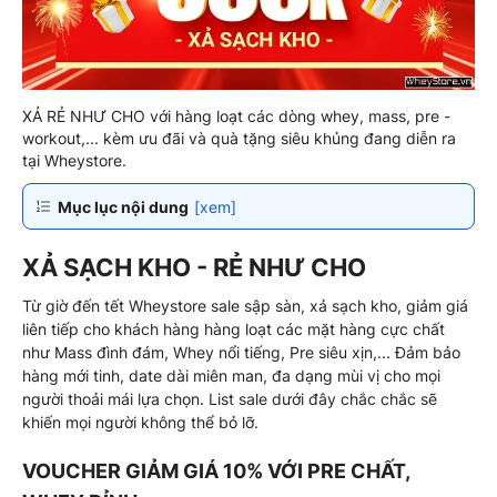
XẢ RẺ NHƯ CHO với hàng loạt các dòng whey, mass, pre -
workout,... kèm ưu đãi và quà tặng siêu khủng đang diễn ra
tại Wheystore.
Mục lục nội dung
[xem]
XẢ SẠCH KHO - RẺ NHƯ CHO
Từ giờ đến tết Wheystore sale sập sàn, xả sạch kho, giảm giá
liên tiếp cho khách hàng hàng loạt các mặt hàng cực chất
như Mass đình đám, Whey nổi tiếng, Pre siêu xịn,... Đảm bảo
hàng mới tinh, date dài miên man, đa dạng mùi vị cho mọi
người thoải mái lựa chọn. List sale dưới đây chắc chắc sẽ
khiến mọi người không thể bỏ lỡ.
VOUCHER GIẢM GIÁ 10% VỚI PRE CHẤT,