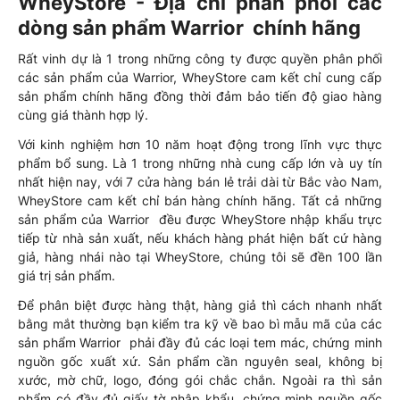
WheyStore - Địa chỉ phân phối các
dòng sản phẩm Warrior chính hãng
Rất vinh dự là 1 trong những công ty được quyền phân phối
các sản phẩm của Warrior, WheyStore cam kết chỉ cung cấp
sản phẩm chính hãng đồng thời đảm bảo tiến độ giao hàng
cùng giá thành hợp lý.
Với kinh nghiệm hơn 10 năm hoạt động trong lĩnh vực thực
phẩm bổ sung. Là 1 trong những nhà cung cấp lớn và uy tín
nhất hiện nay, với 7 cửa hàng bán lẻ trải dài từ Bắc vào Nam,
WheyStore cam kết chỉ bán hàng chính hãng. Tất cả những
sản phẩm của Warrior đều được WheyStore nhập khẩu trực
tiếp từ nhà sản xuất, nếu khách hàng phát hiện bất cứ hàng
giả, hàng nhái nào tại WheyStore, chúng tôi sẽ đền 100 lần
giá trị sản phẩm.
Để phân biệt được hàng thật, hàng giả thì cách nhanh nhất
bằng mắt thường bạn kiểm tra kỹ về bao bì mẫu mã của các
sản phẩm Warrior phải đầy đủ các loại tem mác, chứng minh
nguồn gốc xuất xứ. Sản phẩm cần nguyên seal, không bị
xước, mờ chữ, logo, đóng gói chắc chắn. Ngoài ra thì sản
phẩm có đầy đủ giấy tờ nhập khẩu, chứng minh nguồn gốc