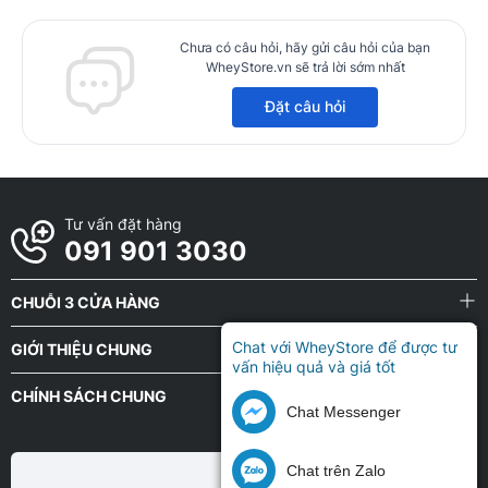
Chưa có câu hỏi, hãy gửi câu hỏi của bạn
WheyStore.vn sẽ trả lời sớm nhất
Đặt câu hỏi
Tư vấn đặt hàng
091 901 3030
CHUỖI 3 CỬA HÀNG
Chat với WheyStore để được tư
GIỚI THIỆU CHUNG
vấn hiệu quả và giá tốt
CHÍNH SÁCH CHUNG
Chat Messenger
Chat trên Zalo