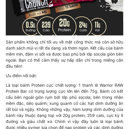
Sản phẩm không chỉ tối ưu về mặt công thức mà còn sở hữu
danh sách mùi vị rất đa dạng và thơm ngon. Kết cấu của bánh
mềm mịn, đậm vị sốt và được bao phủ bởi lớp socola giòn bên
ngoài. Bạn có thể cảm thấy sự hấp dẫn chỉ trong miếng cắn
đầu tiên!
Ưu điểm nổi bật:
Là loại bánh Protein cực chất lượng: 1 thanh lẻ Warrior RAW
Protein Bar có trọng lượng cực lớn lên đến 75g. Bánh có kết
cấu bên ngoài giòn rụm bởi lớp phủ socola; bên trong nhân
mềm đặc, dẻo quánh; xung quanh có các hạt dinh dưỡng ăn
rất bùi và ngậy. Không những vậy, hàm lượng dinh dưỡng của
bánh này thuộc dạng top với 20g protein, 259 calo, cực kỳ ít
đường và giàu chất xơ. Chính vì vậy đây luôn là loại bánh
được nhiều gymer lựa chọn để nạp protein và các dinh dưỡng