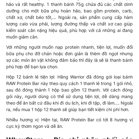
hảo và rất healthy. 1 thanh bánh 75g chứa đủ các chất dinh
dưỡng cho một bữa phụ hoàn hảo, bao gồm protein, carb,
chất xơ, chất béo tốt,... Ngoài ra, sản phẩm cung cấp hàm
lượng calo vừa phải, lượng đường thấp và chất xơ cao giúp
kiểm soát cân nặng hiệu quả, phù hợp với cả những ai đang
muốn giảm cân.
Với những người muốn nạp protein nhanh, tiện lợi, muốn đổi
bữa phụ cho đỡ chán hoặc đơn giản là thèm đồ ngọt nhưng
sợ các món ăn vặt không đảm bảo thì đây là sẽ là thanh bánh
phù hợp để bạn lựa chọn.
Hộp 12 bánh lẻ tiện lợi: Hãng Warrior đã đóng gói loại bánh
RAW Protein Bar này theo quy cách 1 thanh lẻ trong 1 gói nhỏ,
sau đó đóng thành 1 hộp bao gồm 12 thanh. Với cách đóng
gói này, người dùng có thể sử dụng tiện lợi, dễ dàng mang
theo để ăn bất cứ đâu khi đi du lịch, khi đi tập, đi làm.... Ngoài
ra, nếu mua 1 hộp 12 thanh sẽ giúp bạn tiết kiệm chi phí hơn.
Nhiều hương vị: Hiện tại, RAW Protein Bar có tới 8 hương vị
cực kỳ thơm ngon và dễ ăn.