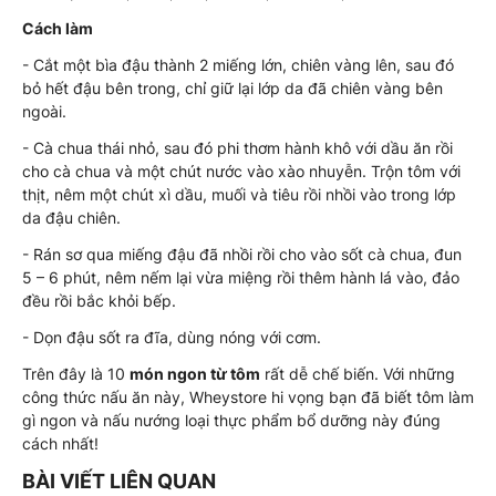
Cách làm
- Cắt một bìa đậu thành 2 miếng lớn, chiên vàng lên, sau đó
bỏ hết đậu bên trong, chỉ giữ lại lớp da đã chiên vàng bên
ngoài.
- Cà chua thái nhỏ, sau đó phi thơm hành khô với dầu ăn rồi
cho cà chua và một chút nước vào xào nhuyễn. Trộn tôm với
thịt, nêm một chút xì dầu, muối và tiêu rồi nhồi vào trong lớp
da đậu chiên.
- Rán sơ qua miếng đậu đã nhồi rồi cho vào sốt cà chua, đun
5 – 6 phút, nêm nếm lại vừa miệng rồi thêm hành lá vào, đảo
đều rồi bắc khỏi bếp.
- Dọn đậu sốt ra đĩa, dùng nóng với cơm.
Trên đây là 10
món ngon từ tôm
rất dễ chế biến. Với những
công thức nấu ăn này, Wheystore hi vọng bạn đã biết tôm làm
gì ngon và nấu nướng loại thực phẩm bổ dưỡng này đúng
cách nhất!
BÀI VIẾT LIÊN QUAN