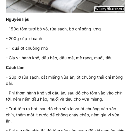
Nguyên liệu
- 150g tôm tươi bỏ vỏ, rửa sạch, bỏ chỉ sống lưng
- 200g súp lơ xanh
- 1 quả ớt chuông nhỏ
- Gia vị: hành khô, dầu hào, dầu mè, mè rang, muối, tiêu
Cách làm
- Súp lơ rửa sạch, cắt miếng vừa ăn, ớt chuông thái chỉ mỏng
dài.
- Phi thơm hành khô với dầu ăn, sau đó cho tôm vào vào chín
tới, nêm nếm dầu hào, muối và tiêu cho vừa miệng.
- Trút tôm ra bát, sau đó cho súp lơ và ớt chuông vào xào
chín, thêm một ít nước để chống cháy chảo, nêm gia vị vừa
ăn.
- Khi rau gần chín thì đổ tôm vào vào cùng đế khi món ăn chín