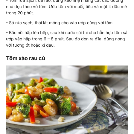
- Tôm rửa sạch, để ráo, dùng kéo nhẹ nhàng cắt các đường
nhỏ dọc theo vỏ tôm. Ướp tôm với muối, tiêu và một ít dầu mè
trong 20 phút.
- Sả rửa sạch, thái lát mỏng cho vào ướp cùng với tôm.
- Bắc nồi hấp lên bếp, sau khi nước sôi thì cho hỗn hợp tôm sả
ướp vào hấp trong 6 – 8 phút. Sau đó dọn ra đĩa, dùng nóng
với tương ớt hoặc xì dầu.
Tôm xào rau củ