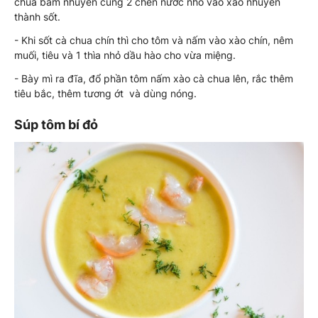
chua băm nhuyễn cùng 2 chén nước nhỏ vào xào nhuyễn
thành sốt.
- Khi sốt cà chua chín thì cho tôm và nấm vào xào chín, nêm
muối, tiêu và 1 thìa nhỏ dầu hào cho vừa miệng.
- Bày mì ra đĩa, đổ phần tôm nấm xào cà chua lên, rắc thêm
tiêu bắc, thêm tương ớt và dùng nóng.
Súp tôm bí đỏ