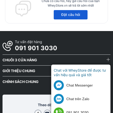
Chưa có câu hỏi, hãy gửi câu hỏi của bạn
WheyStore.vn sẽ trả lời sớm nhất
Đặt câu hỏi
Tư vấn đặt hàng
091 901 3030
CHUỖI 3 CỬA HÀNG
Chat với WheyStore để được tư
GIỚI THIỆU CHUNG
vấn hiệu quả và giá tốt
CHÍNH SÁCH CHUNG
Chat Messenger
Chat trên Zalo
Theo dõi chũng tôi tại
091 901 3030