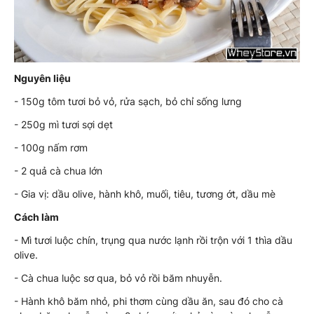
Nguyên liệu
- 150g tôm tươi bỏ vỏ, rửa sạch, bỏ chỉ sống lưng
- 250g mì tươi sợi dẹt
- 100g nấm rơm
- 2 quả cà chua lớn
- Gia vị: dầu olive, hành khô, muối, tiêu, tương ớt, dầu mè
Cách làm
- Mì tươi luộc chín, trụng qua nước lạnh rồi trộn với 1 thìa dầu
olive.
- Cà chua luộc sơ qua, bỏ vỏ rồi băm nhuyễn.
- Hành khô băm nhỏ, phi thơm cùng dầu ăn, sau đó cho cà