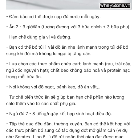
- Đảm bảo cơ thể được nạp đủ nước mỗi ngày.
- Ăn 2 - 3 giờ/lần (tương đương với 3 bữa chính + 3 bữa phụ)
- Hạn chế dùng gia vị và đường.
- Bạn có thể bỏ túi 1 vài đồ ăn nhẹ lành mạnh trong túi để bổ
sung khi đói mà không lo ngại bị tăng cân.
- Lựa chọn các thực phẩm chứa carb lành mạnh (rau, trái cây,
ngũ cốc nguyên hạt); chất béo không bão hoà và protein nạc
trong mỗi bữa ăn.
- Nói không với đồ ngọt, bánh kẹo, đồ ăn vặt,...
- Tự chế biến thức ăn sẽ giúp bạn hạn chế phần nào lượng
calo thêm vào từ các chất phụ gia.
- Ngủ đủ 7 - 8 tiếng/ngày kết hợp sinh hoạt điều độ.
- Tập thể dục đều đặn, thường xuyên. Bạn có thể kết hợp với
các thực phẩm bổ sung có tác dụng đốt mỡ giảm cân (ví dụ
như Semtex, Lipo 6…) để rút ngắn thời gian đạt được mục