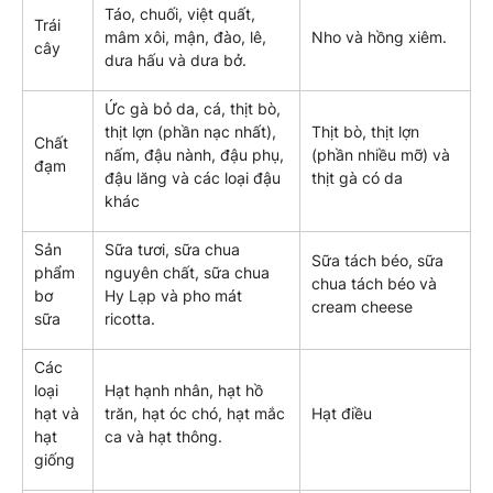
Táo, chuối, việt quất,
Trái
mâm xôi, mận, đào, lê,
Nho và hồng xiêm.
cây
dưa hấu và dưa bở.
Ức gà bỏ da, cá, thịt bò,
thịt lợn (phần nạc nhất),
Thịt bò, thịt lợn
Chất
nấm, đậu nành, đậu phụ,
(phần nhiều mỡ) và
đạm
đậu lăng và các loại đậu
thịt gà có da
khác
Sản
Sữa tươi, sữa chua
Sữa tách béo, sữa
phẩm
nguyên chất, sữa chua
chua tách béo và
bơ
Hy Lạp và pho mát
cream cheese
sữa
ricotta.
Các
loại
Hạt hạnh nhân, hạt hồ
hạt và
trăn, hạt óc chó, hạt mắc
Hạt điều
hạt
ca và hạt thông.
giống