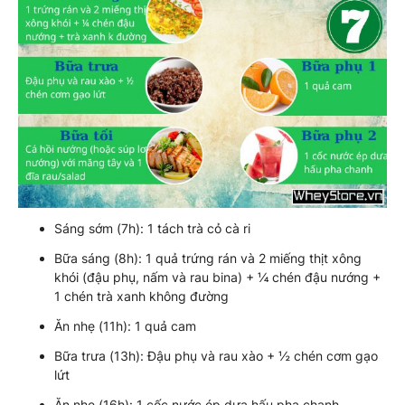
Sáng sớm (7h): 1 tách trà cỏ cà ri
Bữa sáng (8h): 1 quả trứng rán và 2 miếng thịt xông
khói (đậu phụ, nấm và rau bina) + ¼ chén đậu nướng +
1 chén trà xanh không đường
Ăn nhẹ (11h): 1 quả cam
Bữa trưa (13h): Đậu phụ và rau xào + ½ chén cơm gạo
lứt
Ăn nhẹ (16h): 1 cốc nước ép dưa hấu pha chanh