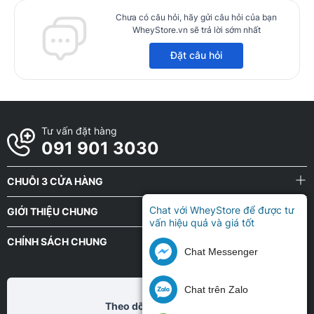
Chưa có câu hỏi, hãy gửi câu hỏi của bạn
WheyStore.vn sẽ trả lời sớm nhất
Đặt câu hỏi
Tư vấn đặt hàng
091 901 3030
CHUỖI 3 CỬA HÀNG
Chat với WheyStore để được tư
GIỚI THIỆU CHUNG
vấn hiệu quả và giá tốt
CHÍNH SÁCH CHUNG
Chat Messenger
Chat trên Zalo
Theo dõi chũng tôi tại