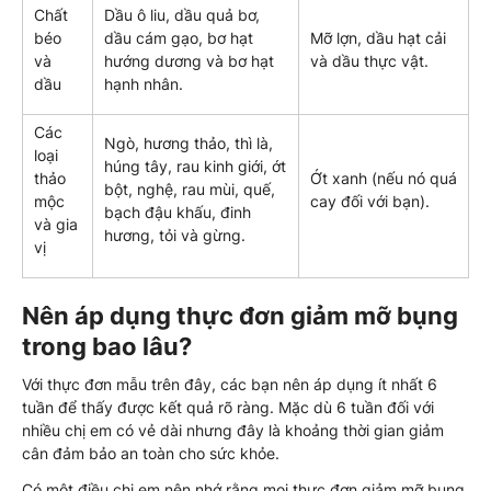
Chất
Dầu ô liu, dầu quả bơ,
béo
dầu cám gạo, bơ hạt
Mỡ lợn, dầu hạt cải
và
hướng dương và bơ hạt
và dầu thực vật.
dầu
hạnh nhân.
Các
Ngò, hương thảo, thì là,
loại
húng tây, rau kinh giới, ớt
thảo
Ớt xanh (nếu nó quá
bột, nghệ, rau mùi, quế,
mộc
cay đối với bạn).
bạch đậu khấu, đinh
và gia
hương, tỏi và gừng.
vị
Nên áp dụng thực đơn giảm mỡ bụng
trong bao lâu?
Với thực đơn mẫu trên đây, các bạn nên áp dụng ít nhất 6
tuần để thấy được kết quả rõ ràng. Mặc dù 6 tuần đối với
nhiều chị em có vẻ dài nhưng đây là khoảng thời gian giảm
cân đảm bảo an toàn cho sức khỏe.
Có một điều chị em nên nhớ rằng mọi thực đơn giảm mỡ bụng