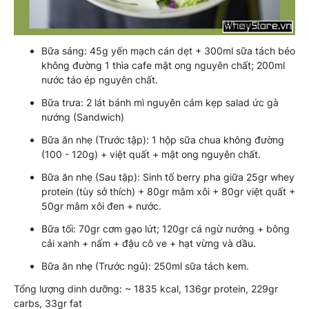
Bữa sáng: 45g yến mạch cán dẹt + 300ml sữa tách béo
không đường 1 thìa cafe mật ong nguyên chất; 200ml
nước táo ép nguyên chất.
Bữa trưa: 2 lát bánh mì nguyên cám kẹp salad ức gà
nướng (Sandwich)
Bữa ăn nhẹ (Trước tập): 1 hộp sữa chua không đường
(100 - 120g) + việt quất + mật ong nguyên chất.
Bữa ăn nhẹ (Sau tập): Sinh tố berry pha giữa 25gr whey
protein (tùy sở thích) + 80gr mâm xôi + 80gr việt quất +
50gr mâm xôi đen + nước.
Bữa tối: 70gr cơm gạo lứt; 120gr cá ngừ nướng + bông
cải xanh + nấm + đậu cô ve + hạt vừng và dầu.
Bữa ăn nhẹ (Trước ngủ): 250ml sữa tách kem.
Tổng lượng dinh dưỡng: ~ 1835 kcal, 136gr protein, 229gr
carbs, 33gr fat