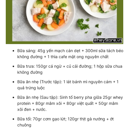
Bữa sáng: 45g yến mạch cán dẹt + 300ml sữa tách béo
không đường + 1 thìa cafe mật ong nguyên chất
Bữa trưa: 150gr cá ngừ + củ cải đường; 1 hộp sữa chua
không đường
Bữa ăn nhẹ (Trước tập): 1 lát bánh mì nguyên cám + 1
quả trứng luộc
Bữa ăn nhẹ (Sau tập): Sinh tố berry pha giữa 25gr whey
protein + 80gr mâm xôi + 80gr việt quất + 50gr mâm
xôi đen + nước.
Bữa tối: 70gr cơm gạo lứt; 120gr thịt gà nướng + ớt
chuông