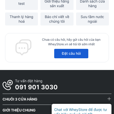
Giới thiệu hãng
Danh sách cửa
test
sản xuất
hàng
Thanh lý hàng
Báo chí viết về
Sưu tầm nước
hoá
chúng tôi
ngoài
Chưa có câu hỏi, hãy gửi câu hỏi của bạn
WheyStore.vn sẽ trả lời sớm nhất
Đặt câu hỏi
Tư vấn đặt hàng
091 901 3030
CHUỖI 3 CỬA HÀNG
Chat với WheyStore để được tư
GIỚI THIỆU CHUNG