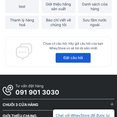
Giới thiệu hãng
Danh sách cửa
test
sản xuất
hàng
Thanh lý hàng
Báo chí viết về
Sưu tầm nước
hoá
chúng tôi
ngoài
Chưa có câu hỏi, hãy gửi câu hỏi của bạn
WheyStore.vn sẽ trả lời sớm nhất
Đặt câu hỏi
Tư vấn đặt hàng
091 901 3030
CHUỖI 3 CỬA HÀNG
Chat với WheyStore để được tư
GIỚI THIỆU CHUNG