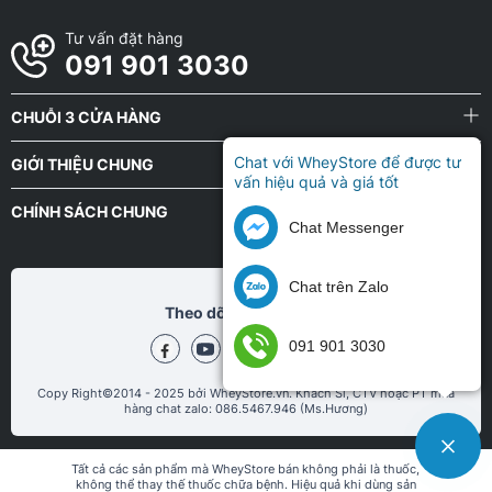
Tư vấn đặt hàng
091 901 3030
CHUỖI 3 CỬA HÀNG
Chat với WheyStore để được tư
GIỚI THIỆU CHUNG
vấn hiệu quả và giá tốt
CHÍNH SÁCH CHUNG
Chat Messenger
Chat trên Zalo
Theo dõi chũng tôi tại
091 901 3030
Copy Right©2014 - 2025 bởi WheyStore.vn. Khách Sỉ, CTV hoặc PT mua
hàng chat zalo: 086.5467.946 (Ms.Hương)
Tất cả các sản phẩm mà WheyStore bán không phải là thuốc,
không thể thay thế thuốc chữa bệnh. Hiệu quả khi dùng sản