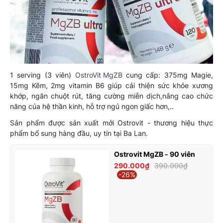
1 serving (3 viên)
OstroVit MgZB
cung cấp: 375mg Magie,
15mg Kẽm, 2mg vitamin B6 giúp cải thiện sức khỏe xương
khớp, ngăn chuột rút, tăng cường miễn dịch,nâng cao chức
năng của hệ thần kinh, hỗ trợ ngủ ngon giấc hơn,..
Sản phẩm được sản xuất mởi Ostrovit - thương hiệu thực
phẩm bổ sung hàng đầu, uy tín tại Ba Lan.
Ostrovit MgZB - 90 viên
290.000₫
390.000₫
-26%