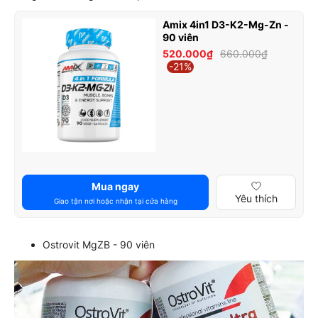
Amix 4in1 D3-K2-Mg-Zn -
90 viên
520.000₫
660.000₫
-21%
Mua ngay
Yêu thích
Giao tận nơi hoặc nhận tại cửa hàng
Ostrovit MgZB - 90 viên