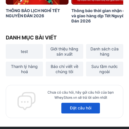
THÔNG BÁO LỊCH NGHỈ TẾT
Thông báo thời gian nhận đơ
NGUYÊN ĐÁN 2026
và giao hàng dịp Tết Nguyên
Đán 2026
DANH MỤC BÀI VIẾT
Giới thiệu hãng
Danh sách cửa
test
sản xuất
hàng
Thanh lý hàng
Báo chí viết về
Sưu tầm nước
hoá
chúng tôi
ngoài
Chưa có câu hỏi, hãy gửi câu hỏi của bạn
WheyStore.vn sẽ trả lời sớm nhất
Đặt câu hỏi