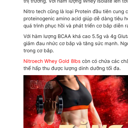
thị trường. Với hàm lượng Whey Isolate lên tớ
Nitro tech cũng là loại Protein đầu tiên cung 
proteinogenic amino acid giúp dễ dàng tiêu 
quá trình phục hồi và phát triển cơ bắp diễn 
Với hàm lượng BCAA khá cao 5.5g và 4g Gluta
giảm đau nhức cơ bắp và tăng sức mạnh. Ngoà
trong cơ bắp.
Nitroech Whey Gold 8lbs
còn có chứa các chất
thể hấp thu được lượng dinh dưỡng tối đa.