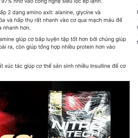
i 97% nhờ vào công nghệ siêu lọc ép lạnh.
cấp 2 dạng amino axit: alanine, glycine và
hóa và hấp thụ rất nhanh vào cơ qua mạch máu để
ra nhanh hơn.
mine giúp cơ bắp luyện tập tốt hơn bởi chúng giúp
i ra, còn giúp tổng hợp nhiều protein hơn vào
 xúc tác giúp cơ thể sản sinh nhiều Insulline để cơ