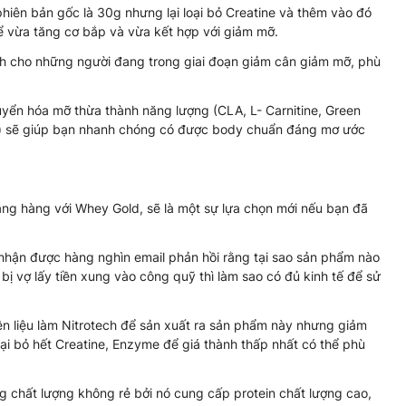
hiên bản gốc là 30g nhưng lại loại bỏ Creatine và thêm vào đó
để vừa tăng cơ bắp và vừa kết hợp với giảm mỡ.
nh cho những người đang trong giai đoạn giảm cân giảm mỡ, phù
yển hóa mỡ thừa thành năng lượng (CLA, L- Carnitine, Green
ds) sẽ giúp bạn nhanh chóng có được body chuẩn đáng mơ ước
ng hàng với Whey Gold, sẽ là một sự lựa chọn mới nếu bạn đã
nhận được hàng nghìn email phản hồi rằng tại sao sản phẩm nào
bị vợ lấy tiền xung vào công quỹ thì làm sao có đủ kinh tế để sử
n liệu làm Nitrotech để sản xuất ra sản phẩm này nhưng giảm
i bỏ hết Creatine, Enzyme để giá thành thấp nhất có thể phù
g chất lượng không rẻ bởi nó cung cấp protein chất lượng cao,