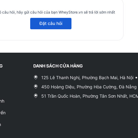
 câu hỏi, hãy gửi câu hỏi của bạn WheyStore.vn sẽ trả lời sớm nhất
Đặt câu hỏi
NG
DANH SÁCH CỬA HÀNG
125 Lê Thanh Nghị, Phường Bạch Mai, Hà Nội
450 Hoàng Diệu, Phường Hòa Cường, Đà Nẵng
51 Trần Quốc Hoàn, Phường Tân Sơn Nhất, H
nh
yển
h