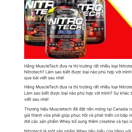
Hãng MuscleTech đưa ra thị trường rất nhiều loại Nitro
Nitrotech? Lám sao biết được loại nào phù hợp với mình
qua bài viết sau nhé!
Hãng MuscleTech đưa ra thị trường rất nhiều loại Nitro
Làm sao biết được loại nào phù hợp với mình? Sự khác b
viết sau nhé!
Thương hiệu Muscletech đã đặt nền móng tại Canada ra 
giá thành vừa phải giúp phục hồi và phát triển cơ bắp 
đời các sản phẩm Whey bổ sung thêm creatine và tạo ra
Nitrotech là một sản phẩm Whey tiêu biểu của hãng với