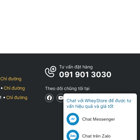
Tư vấn đặt hàng
091 901 3030
Chỉ đường
Chỉ đường
Theo dõi chũng tôi tại
CM
Chỉ đường
Chat với WheyStore để được tư
vấn hiệu quả và giá tốt
Chat Messenger
Chat trên Zalo