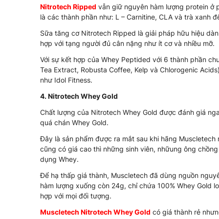
Nitrotech Ripped
vẫn giữ nguyên hàm lượng protein ở p
là các thành phần như: L – Carnitine, CLA và trà xanh 
Sữa tăng cơ Nitrotech Ripped là giải pháp hữu hiệu dà
hợp với tạng người đủ cân nặng như ít cơ và nhiều mỡ.
Với sự kết hợp của Whey Peptided với 6 thành phần chu
Tea Extract, Robusta Coffee, Kelp và Chlorogenic Aci
như Idol Fitness.
4. Nitrotech Whey Gold
Chất lượng của Nitrotech Whey Gold được đánh giá nga
quá chán Whey Gold.
Đây là sản phẩm được ra mắt sau khi hãng Muscletech 
cũng có giá cao thì những sinh viên, nhữung ông chồng 
dụng Whey.
Để hạ thấp giá thành, Muscletech đã dùng nguồn nguyê
hàm lượng xuống còn 24g, chỉ chứa 100% Whey Gold loạ
hợp với mọi đối tượng.
Muscletech Nitrotech Whey Gold
có giá thành rẻ nhưn