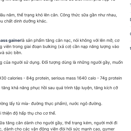
lâu năm, thể trạng khó lên cân. Công thức sữa gần như nhau,
iều chất dinh dưỡng khác.
ass gainer
là sản phẩm tăng cân nạc, nói không với lên mỡ, cơ
g viên trong giai đoạn bulking (xả cơ) cần nạp năng lượng vào
 và sức bền.
của người sử dụng. Đối tượng dùng là những người gầy, muốn
calories - 84g protein, serious mass 1640 calo - 74g protein
ng khả năng phục hồi sau quá trình tập luyện, tăng kích cỡ
ng lấy từ mía- đường thực phẩm), nước ngô đường.
thiện độ hấp thụ cho cơ thể.
sữa tăng cân dành cho người gầy, thể trạng kém, người mới đi
c, dành cho các vận động viên đòi hỏi sức mạnh cao, gymer