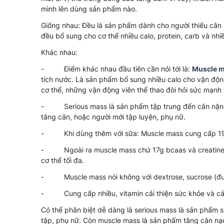
mình lên dùng sản phẩm nào.
Giống nhau: Đều là sản phẩm dành cho người thiếu cân 
đều bổ sung cho cơ thể nhiều calo, protein, carb và nh
Khác nhau:
- Điểm khác nhau đầu tiên cần nói tới là:
Muscle m
tích nước. Là sản phẩm bổ sung nhiều calo cho vận độn
cơ thể, những vận động viên thể thao đòi hỏi sức mạnh
- Serious mass là sản phẩm tập trung đến cân nặng 
tăng cân, hoặc người mới tập luyện, phụ nữ.
- Khi dùng thêm với sữa: Muscle mass cung cấp 1930 
- Ngoài ra muscle mass chứ 17g bcaas và creatine tă
cơ thể tối đa.
- Muscle mass nói không với dextrose, sucrose (đườ
- Cung cấp nhiều, vitamin cải thiện sức khỏe và cải 
Có thể phân biệt dễ dàng là serious mass là sản phẩm 
tập, phụ nữ. Còn muscle mass là sản phẩm tăng cân nạ