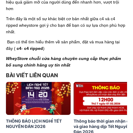
hiệu quả giảm mỡ của người dùng đến nhanh hơn, vượt trội
hơn
Trên đây là một số sự khác biệt cơ bản nhất giữa c4 và c4
ripped wheystore gợi ý cho bạn để bạn có sự lựa chọn phù hợp
nhất.
Bạn có thể tìm hiểu thêm về sản phẩm, đặt và mua hàng tại
đây (
c4
-
c4 ripped
)
WheyStore
chuỗi cửa hàng chuyên cung cấp thực phẩm
bổ sung chính hãng uy tín nhất
BÀI VIẾT LIÊN QUAN
THÔNG BÁO LỊCH NGHỈ TẾT
Thông báo thời gian nhận đơ
NGUYÊN ĐÁN 2026
và giao hàng dịp Tết Nguyên
Đán 2026