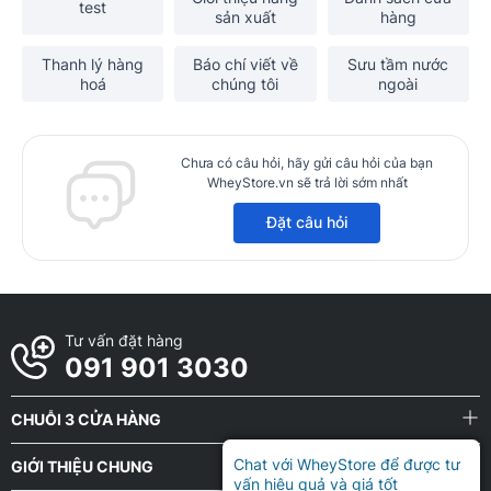
test
sản xuất
hàng
Thanh lý hàng
Báo chí viết về
Sưu tầm nước
hoá
chúng tôi
ngoài
Chưa có câu hỏi, hãy gửi câu hỏi của bạn
WheyStore.vn sẽ trả lời sớm nhất
Đặt câu hỏi
Tư vấn đặt hàng
091 901 3030
CHUỖI 3 CỬA HÀNG
Chat với WheyStore để được tư
GIỚI THIỆU CHUNG
vấn hiệu quả và giá tốt