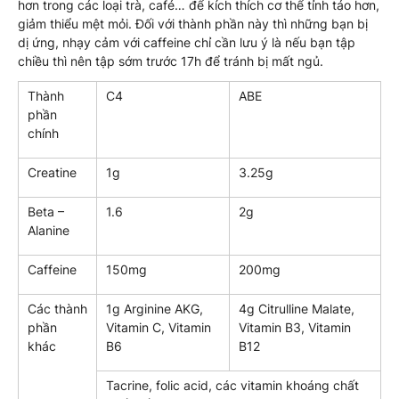
hơn trong các loại trà, café… để kích thích cơ thể tỉnh táo hơn,
giảm thiểu mệt mỏi. Đối với thành phần này thì những bạn bị
dị ứng, nhạy cảm với caffeine chỉ cần lưu ý là nếu bạn tập
chiều thì nên tập sớm trước 17h để tránh bị mất ngủ.
Thành
C4
ABE
phần
chính
Creatine
1g
3.25g
Beta –
1.6
2g
Alanine
Caffeine
150mg
200mg
Các thành
1g Arginine AKG,
4g Citrulline Malate,
phần
Vitamin C, Vitamin
Vitamin B3, Vitamin
khác
B6
B12
Tacrine, folic acid, các vitamin khoáng chất