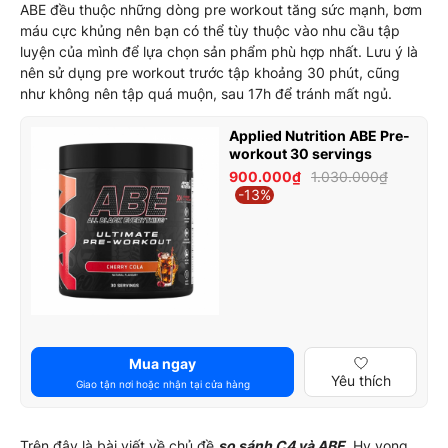
ABE đều thuộc những dòng pre workout tăng sức mạnh, bơm
máu cực khủng nên bạn có thể tùy thuộc vào nhu cầu tập
luyện của mình để lựa chọn sản phẩm phù hợp nhất. Lưu ý là
nên sử dụng pre workout trước tập khoảng 30 phút, cũng
như không nên tập quá muộn, sau 17h để tránh mất ngủ.
Applied Nutrition ABE Pre-
workout 30 servings
900.000₫
1.030.000₫
-13%
Mua ngay
Yêu thích
Giao tận nơi hoặc nhận tại cửa hàng
Trên đây là bài viết về chủ đề
so sánh C4 và ABE
. Hy vọng