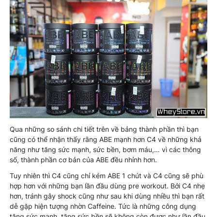
Qua những so sánh chi tiết trên về bảng thành phần thì bạn
cũng có thể nhận thấy rằng ABE mạnh hơn C4 về những khả
năng như tăng sức mạnh, sức bền, bơm máu,… vì các thông
số, thành phần cơ bản của ABE đều nhỉnh hơn.
Tuy nhiên thì C4 cũng chỉ kém ABE 1 chút và C4 cũng sẽ phù
hợp hơn với những bạn lần đầu dùng pre workout. Bởi C4 nhẹ
hơn, tránh gây shock cũng như sau khi dùng nhiều thì bạn rất
dễ gặp hiện tượng nhờn Caffeine. Tức là những công dụng
tăng sức mạnh, tăng sức bền sẽ không còn được như lần đầu