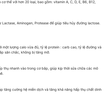
ơ thể với hơn 20 loại, bao gồm: vitamin A, C, D, E, B6, B12,
 Lactase, Aminogen, Protease để giúp tiêu hủy đường lactose.
một lượng calo vừa đủ, tỷ lệ protein : carb cao, tỷ lệ đường và
bắp săn chắc, không bị tăng mỡ.
ấp thụ nhanh vào trong cơ bắp, giúp kịp thời sửa chữa các mô
mẽ.
iúp tăng cường hệ miễn dịch và tăng khả năng hấp thụ chất dinh