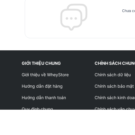
Chưa có
GIỚI THIỆU CHUNG
CHÍNH SÁCH CHU
Giới thiệu về WheyStore
Chính sách dữ liệu
Hướng dẫn đặt hàng
Chính sách bảo mật
Hướng dẫn thanh toán
Chính sách kinh doa
Quy định chung
Chính sách vận chu
Nội quy cửa hàng
Chính sách bảo hàn
Liên hệ & khiếu nại
Chính sách đổi trả