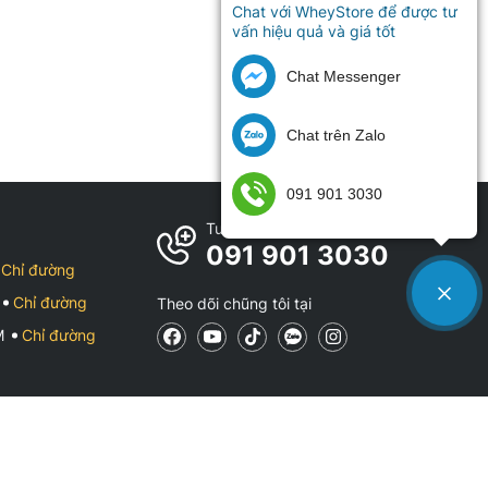
Chat với WheyStore để được tư
vấn hiệu quả và giá tốt
Chat Messenger
Chat trên Zalo
091 901 3030
Tư vấn đặt hàng
091 901 3030
Chỉ đường
Chỉ đường
Theo dõi chũng tôi tại
CM
Chỉ đường