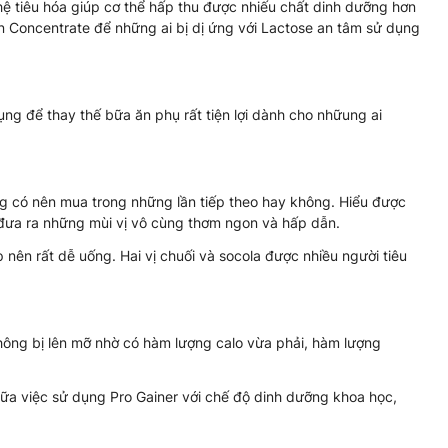
hệ tiêu hóa giúp cơ thể hấp thu được nhiếu chất dinh dưỡng hơn
n Concentrate để những ai bị dị ứng với Lactose an tâm sử dụng
ụng để thay thế bữa ăn phụ rất tiện lợi dành cho nhữung ai
ng có nên mua trong những lần tiếp theo hay không. Hiểu được
 đưa ra những mùi vị vô cùng thơm ngon và hấp dẫn.
 nên rất dễ uống. Hai vị chuối và socola được nhiều người tiêu
không bị lên mỡ nhờ có hàm lượng calo vừa phải, hàm lượng
giữa việc sử dụng Pro Gainer với chế độ dinh dưỡng khoa học,