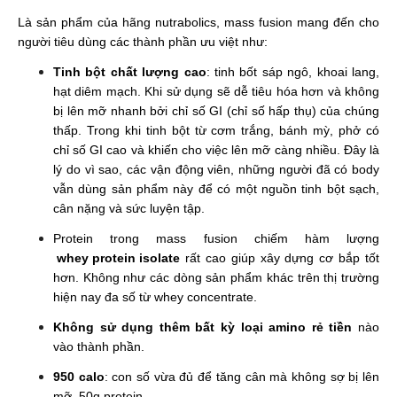
Là sản phẩm của hãng nutrabolics, mass fusion mang đến cho
người tiêu dùng các thành phần ưu việt như:
Tinh bột chất lượng cao
: tinh bốt sáp ngô, khoai lang,
hạt diêm mạch. Khi sử dụng sẽ dễ tiêu hóa hơn và không
bị lên mỡ nhanh bởi chỉ số GI (chỉ số hấp thụ) của chúng
thấp. Trong khi tinh bột từ cơm trắng, bánh mỳ, phở có
chỉ số GI cao và khiến cho việc lên mỡ càng nhiều. Đây là
lý do vì sao, các vận động viên, những người đã có body
vẫn dùng sản phẩm này để có một nguồn tinh bột sạch,
cân nặng và sức luyện tập.
Protein trong mass fusion chiếm hàm lượng
whey protein isolate
rất cao giúp xây dựng cơ bắp tốt
hơn. Không như các dòng sản phẩm khác trên thị trường
hiện nay đa số từ whey concentrate.
Không sử dụng thêm bất kỳ loại amino rẻ tiền
nào
vào thành phần.
950 calo
: con số vừa đủ để tăng cân mà không sợ bị lên
mỡ, 50g protein.