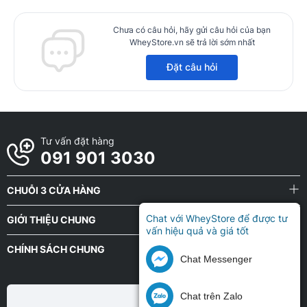
Chưa có câu hỏi, hãy gửi câu hỏi của bạn
WheyStore.vn sẽ trả lời sớm nhất
Đặt câu hỏi
Tư vấn đặt hàng
091 901 3030
CHUỖI 3 CỬA HÀNG
Chat với WheyStore để được tư
GIỚI THIỆU CHUNG
vấn hiệu quả và giá tốt
CHÍNH SÁCH CHUNG
Chat Messenger
Chat trên Zalo