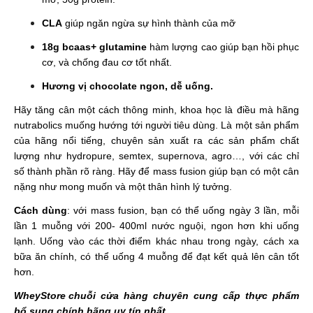
CLA
giúp ngăn ngừa sự hình thành của mỡ
18g bcaas+ glutamine
hàm lượng cao giúp bạn hồi phục
cơ, và chống đau cơ tốt nhất.
Hương vị chocolate ngon, dễ uống.
Hãy tăng cân một cách thông minh, khoa học là điều mà hãng
nutrabolics muống hướng tới người tiêu dùng. Là một sản phẩm
của hãng nổi tiếng, chuyên sản xuất ra các sản phẩm chất
lượng như hydropure, semtex, supernova, agro…, với các chỉ
số thành phần rõ ràng. Hãy để mass fusion giúp bạn có một cân
nặng như mong muốn và một thân hình lý tưởng.
Cách dùng
: với mass fusion, bạn có thể uống ngày 3 lần, mỗi
lần 1 muỗng với 200- 400ml nước nguội, ngon hơn khi uống
lạnh. Uống vào các thời điểm khác nhau trong ngày, cách xa
bữa ăn chính, có thể uống 4 muỗng để đạt kết quả lên cân tốt
hơn.
WheyStore
chuỗi cửa hàng chuyên cung cấp thực phẩm
bổ sung chính hãng uy tín nhất