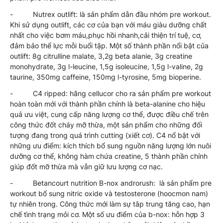
- Nutrex outlift: là sản phẩm dẫn đầu nhóm pre workout.
Khi sử dụng outlift, các cơ của bạn với máu giàu dưỡng chất
nhất cho việc bơm máu,phục hồi nhanh,cải thiện trí tuệ, cơ,
đảm bảo thể lực mỗi buổi tập. Một số thành phần nổi bật của
outlift: 8g citrulline malate, 3,2g beta alanie, 3g creatine
monohydrate, 3g l-leucine, 1,5g isoleucine, 1,5g l-valine, 2g
taurine, 350mg caffeine, 150mg l-tyrosine, 5mg bioperine.
- C4 ripped: hãng cellucor cho ra sản phẩm pre workout
hoàn toàn mới với thành phần chính là beta-alanine cho hiệu
quả ưu việt, cung cấp năng lượng cơ thể, được điều chế trên
công thức đốt cháy mỡ thừa, một sản phẩm cho những đối
tượng đang trong quá trình cutting (xiết cơ). C4 nổ bật với
những ưu điểm: kích thích bổ sung nguồn năng lượng lớn nuôi
dưỡng cơ thể, không hàm chứa creatine, 5 thành phần chính
giúp đốt mỡ thừa mà vẫn giữ lưu lượng cơ nạc.
- Betancourt nutrition B-nox androrush: là sản phẩm pre
workout bổ sung nitric oxide và testosterone (hoocmon nam)
tự nhiên trong. Công thức mới làm sự tâp trung tăng cao, hạn
chế tình trạng mỏi cơ. Một số ưu điểm của b-nox: hỗn hợp 3