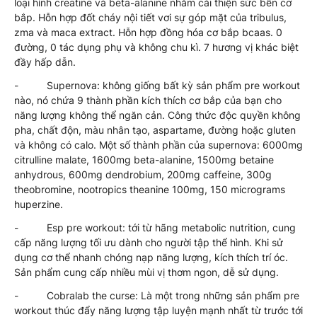
loại hình creatine và beta-alanine nhằm cải thiện sức bền cơ
bắp. Hỗn hợp đốt cháy nội tiết vơi sự góp mặt của tribulus,
zma và maca extract. Hỗn hợp đồng hóa cơ bắp bcaas. 0
đường, 0 tác dụng phụ và không chu kì. 7 hương vị khác biệt
đầy hấp dẫn.
- Supernova: không giống bất kỳ sản phẩm pre workout
nào, nó chứa 9 thành phần kích thích cơ bắp của bạn cho
năng lượng không thể ngăn cản. Công thức độc quyền không
pha, chất độn, màu nhân tạo, aspartame, đường hoặc gluten
và không có calo. Một số thành phần của supernova: 6000mg
citrulline malate, 1600mg beta-alanine, 1500mg betaine
anhydrous, 600mg dendrobium, 200mg caffeine, 300g
theobromine, nootropics theanine 100mg, 150 micrograms
huperzine.
- Esp pre workout: tới từ hãng metabolic nutrition, cung
cấp năng lượng tối ưu dành cho người tập thể hình. Khi sử
dụng cơ thể nhanh chóng nạp năng lượng, kích thích trí óc.
Sản phẩm cung cấp nhiều mùi vị thơm ngon, dễ sử dụng.
- Cobralab the curse: Là một trong những sản phẩm pre
workout thúc đẩy năng lượng tập luyện mạnh nhất từ trước tới