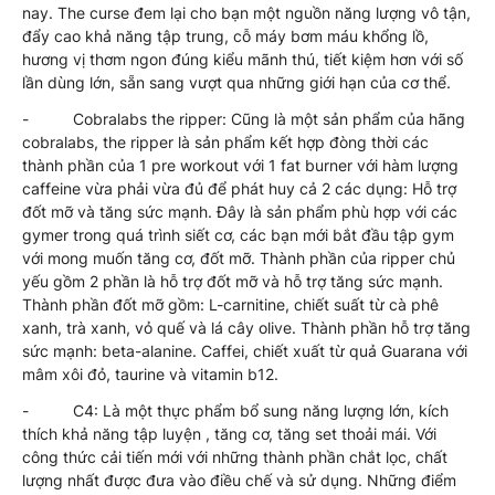
nay. The curse đem lại cho bạn một nguồn năng lượng vô tận,
đẩy cao khả năng tập trung, cỗ máy bơm máu khổng lồ,
hương vị thơm ngon đúng kiểu mãnh thú, tiết kiệm hơn với số
lần dùng lớn, sẵn sang vượt qua những giới hạn của cơ thể.
- Cobralabs the ripper: Cũng là một sản phẩm của hãng
cobralabs, the ripper là sản phẩm kết hợp đòng thời các
thành phần của 1 pre workout với 1 fat burner với hàm lượng
caffeine vừa phải vừa đủ để phát huy cả 2 các dụng: Hỗ trợ
đốt mỡ và tăng sức mạnh. Đây là sản phẩm phù hợp với các
gymer trong quá trình siết cơ, các bạn mới bắt đầu tập gym
với mong muốn tăng cơ, đốt mỡ. Thành phần của ripper chủ
yếu gồm 2 phần là hỗ trợ đốt mỡ và hỗ trợ tăng sức mạnh.
Thành phần đốt mỡ gồm: L-carnitine, chiết suất từ cà phê
xanh, trà xanh, vỏ quế và lá cây olive. Thành phần hỗ trợ tăng
sức mạnh: beta-alanine. Caffei, chiết xuất từ quả Guarana với
mâm xôi đỏ, taurine và vitamin b12.
- C4: Là một thực phẩm bổ sung năng lượng lớn, kích
thích khả năng tập luyện , tăng cơ, tăng set thoải mái. Với
công thức cải tiến mới với những thành phần chắt lọc, chất
lượng nhất được đưa vào điều chế và sử dụng. Những điểm