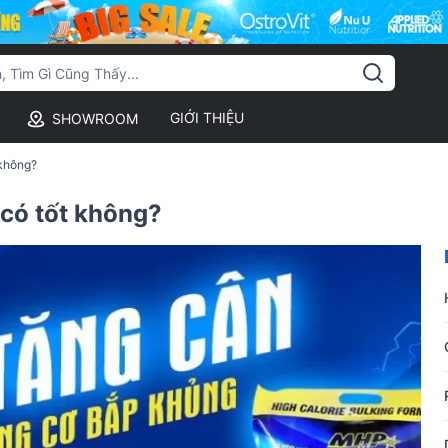
GIỚI THIỆU
SHOWROOM
không?
có tốt không?