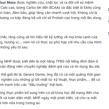
Your Mass
được nghiên cứu, chắt lọc và ra đời với sứ mệnh
Calo cao, lượng Carbs lớn đến BCAAs và đặc biệt là EAAs cũng
 toàn, đảm bảo, giúp tăng cân nhanh vượt trội. Không chỉ là
ượng cơ bắp đáng kể với chỉ số Protein cao trong mỗi lần dùng.
ắc rằng cũng sẽ tìm hiểu rất kỹ lưỡng về mọi khía cạnh của
ng, hương vị,… xem nó có thực sự phù hợp với nhu cầu của mình
những yếu tố sau:
ng MHP được biết đến là một hãng TPBS nổi tiếng đình đám ở
vận động viên chuyên nghiệp đánh giá cao và tin dụng lâu dài.
hế giới đó là: Gerard Dente, ông đã có cả một quãng thời gian
 nghiên cứu những gì tốt nhất từ: kỹ thuật, thực phẩm,... để có
nh tranh trên các "đấu trường" thể hình.
 dòng thực phẩm bổ sung trên cơ sở khoa học để mang đến cho
tốt và toàn diện nhất. MHP ngày một phát triển, và cho ra mắt
i hơn nữa trong tương lai.