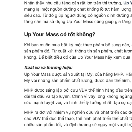
Nhận thấy nhu cầu tăng cân rất lớn trên thị trường,
Up 
mang lại một nguồn dưỡng chất khổng lồ từ: hàm lượng 
siêu cao. Từ đó giúp người dùng có nguồn dinh dưỡng an
tăng cân mà sử dụng Up Your Mass cũng giúp gia tăng l
Up Your Mass có tốt không?
Khi bạn muốn mua bất kỳ một thực phẩm bổ sung nào, ch
sản phẩm đó. Từ xuất xứ, thông tin sản phẩm, chất lượ
không. Để biết điều đó của Up Your Mass hãy xem qua 
Xuất xứ và thương hiệu:
Up Your Mass được sản xuất tại Mỹ, của hãng MHP. Hã
Mỹ với những sản phẩm chất lượng, được dân thể hình, 
MHP được sáng lập bởi cựu VĐV thể hình hàng đầu trên t
dài thi đấu và tập luyện. Chính vì vậy, ông không ngừng
sức mạnh tuyệt vời, và hình thể lý tưởng nhất, tạo sự cạ
MHP ra đời với nhiệm vụ nghiên cứu và phát triển các
các VĐV thể dục thể thao, thể hình phát triển thể chất 
nhiều sản phẩm tốt, và định hướng sẽ ngày một vượt trộ