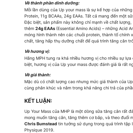
Về thành phần dinh dưỡng:
Mỗi lần dùng của Up your mass là sự kế hợp của những
Protein, 11g BCAAs, 24g EAAs. Tất cả mang đến một sữa
Đặc biệt, sản phẩm này không chỉ mạnh về chất lượng, h
thêm
24g EAAs
(Essential Amino Acids) – những Acid A
móng hình thành nên các chuỗi protein, thành tố chính 
chất, tăng hấp thụ dưỡng chất để quá trình tăng cân t
Về hương vị:
Hãng MPH tung ra khá nhiều hương vị cho nhiều sự lựa 
biệt, hương vị của Up your mass được đánh giá là rất n
Về giá thành:
Mặc dù có chất lượng cao nhưng mức giá thành của Up Y
cùng phân khúc và nằm trong khả năng chi trả của phầ
KẾT LUẬN:
Up Your Mass của MHP là một dòng sữa tăng cân rất đ
mong muốn tăng cân, tăng thêm cơ bắp, và theo đuổi mộ
Chris Bumstead
tin tưởng sử dụng trong quá trình tập l
Physique 2019.