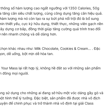
 thông số hàm lượng cao ngất ngưỡng với 1350 Calories, 50g
 tăng cân siêu chất lượng, cùng công dụng tăng cân hiệu quả.
àm lượng mà nó còn tạo ra sự bứt phá nổi trội đó là bổ sung
min thiết yếu, cực kỳ hữu dụng, thiết thực, những viên gạch nền
xây dựng cơ bắp, đồng thời giúp tăng cường quá trình trao đổi
rở nên nhanh chóng và dễ dàng hơn.
chọn khác nhau như: Milk Chocolate, Cookies & Cream... . Đặc
gon, dễ uống, bột mịn dễ hòa tan.
our Mass lại rất hợp lý, không hề đắt so với những sản phẩm
n đông mọi người.
áng sử dụng cho những ai đang sở hữu một vóc dáng gầy gò và
t hình thể lý tưởng. Đặc biệt, sản phẩm đã được nhà vô địch
uyện để chinh phục và trở thành nhà vô định tại giải Class