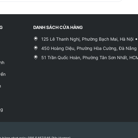
NG
DANH SÁCH CỬA HÀNG
125 Lê Thanh Nghị, Phường Bạch Mai, Hà Nội
450 Hoàng Diệu, Phường Hòa Cường, Đà Nẵng
51 Trần Quốc Hoàn, Phường Tân Sơn Nhất, H
nh
yển
h
ng
a hàng chat zalo: 086.5467.946 (Ms.Hương)