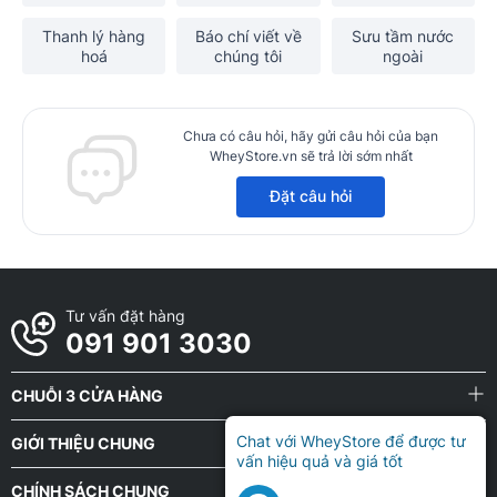
Thanh lý hàng
Báo chí viết về
Sưu tầm nước
hoá
chúng tôi
ngoài
Chưa có câu hỏi, hãy gửi câu hỏi của bạn
WheyStore.vn sẽ trả lời sớm nhất
Đặt câu hỏi
Tư vấn đặt hàng
091 901 3030
CHUỖI 3 CỬA HÀNG
Chat với WheyStore để được tư
GIỚI THIỆU CHUNG
vấn hiệu quả và giá tốt
CHÍNH SÁCH CHUNG