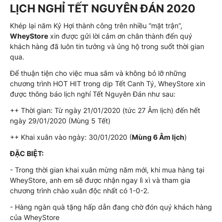
LỊCH NGHỈ TẾT NGUYÊN ĐÁN 2020
Khép lại năm Kỷ Hợi thành công trên nhiều “mặt trận”,
WheyStore
xin được gửi lời cảm ơn chân thành đến quý
khách hàng đã luôn tin tưởng và ủng hộ trong suốt thời gian
qua.
Để thuận tiện cho việc mua sắm và không bỏ lỡ những
chương trình HOT HIT trong dịp Tết Canh Tý, WheyStore xin
được thông báo lịch nghỉ Tết Nguyên Đán như sau:
++ Thời gian: Từ ngày 21/01/2020 (tức 27 Âm lịch) đến hết
ngày 29/01/2020 (Mùng 5 Tết)
++ Khai xuân vào ngày: 30/01/2020 (
Mùng 6 Âm lịch
)
ĐẶC BIỆT:
- Trong thời gian khai xuân mừng năm mới, khi mua hàng tại
WheyStore, anh em sẽ được nhận ngay lì xì và tham gia
chương trình chào xuân độc nhất có 1-0-2.
- Hàng ngàn quà tặng hấp dẫn đang chờ đón quý khách hàng
của WheyStore