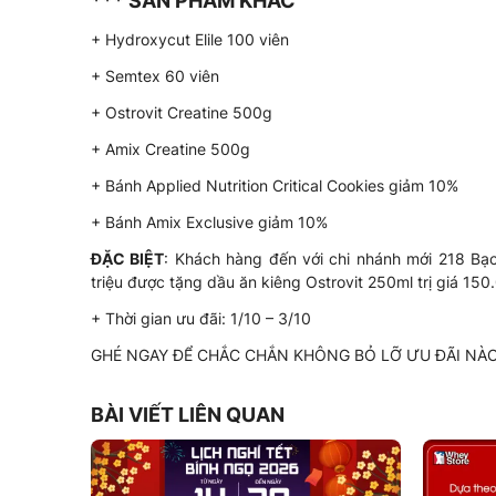
*** SẢN PHẨM KHÁC
+ Hydroxycut Elile 100 viên
+ Semtex 60 viên
+ Ostrovit Creatine 500g
+ Amix Creatine 500g
+ Bánh Applied Nutrition Critical Cookies giảm 10%
+ Bánh Amix Exclusive giảm 10%
ĐẶC BIỆT
: Khách hàng đến với chi nhánh mới 218 Bạ
triệu được tặng dầu ăn kiêng Ostrovit 250ml trị giá 1
+ Thời gian ưu đãi: 1/10 – 3/10
GHÉ NGAY ĐỂ CHẮC CHẮN KHÔNG BỎ LỠ ƯU ĐÃI NÀO 
BÀI VIẾT LIÊN QUAN