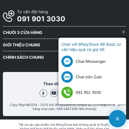
Tư vấn đặt hàng
091 901 3030
CHUỖI 3 CỬA HÀNG
Chat với WheyStore để được tư
GIỚI THIỆU CHUNG
vấn hiệu quả và giá tốt
CHÍNH SÁCH CHUNG
Chat Messenger
Chat trên Zalo
Theo dõi chũng tôi tại
091 901 3030
Copy Right©2014 - 2025 bởi WheyStore.vn. Khách Sỉ, CTV hoặc PT mua
hàng chat zalo: 086.5467.946 (Ms.Hương)
Tất cả các sản phẩm mà WheyStore bán không phải là thuốc,
không thể thay thế thuốc chữa bệnh. Hiệu quả khi dùng sản