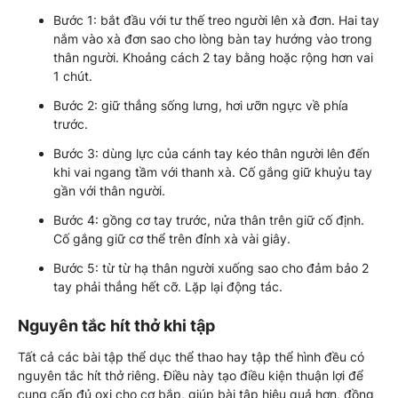
Bước 1: bắt đầu với tư thế treo người lên xà đơn. Hai tay
nắm vào xà đơn sao cho lòng bàn tay hướng vào trong
thân người. Khoảng cách 2 tay bằng hoặc rộng hơn vai
1 chút.
Bước 2: giữ thẳng sống lưng, hơi ưỡn ngực về phía
trước.
Bước 3: dùng lực của cánh tay kéo thân người lên đến
khi vai ngang tầm với thanh xà. Cố gắng giữ khuỷu tay
gần với thân người.
Bước 4: gồng cơ tay trước, nửa thân trên giữ cố định.
Cố gắng giữ cơ thể trên đỉnh xà vài giây.
Bước 5: từ từ hạ thân người xuống sao cho đảm bảo 2
tay phải thẳng hết cỡ. Lặp lại động tác.
Nguyên tắc hít thở khi tập
Tất cả các bài tập thể dục thể thao hay tập thể hình đều có
nguyên tắc hít thở riêng. Điều này tạo điều kiện thuận lợi để
cung cấp đủ oxi cho cơ bắp, giúp bài tập hiệu quả hơn, đồng