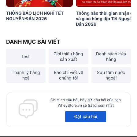
THÔNG BÁO LỊCH NGHỈ TẾT
Thông báo thời gian nhận đơ
NGUYÊN ĐÁN 2026
và giao hàng dịp Tết Nguyên
Đán 2026
DANH MỤC BÀI VIẾT
Giới thiệu hãng
Danh sách cửa
test
sản xuất
hàng
Thanh lý hàng
Báo chí viết về
Sưu tầm nước
hoá
chúng tôi
ngoài
Chưa có câu hỏi, hãy gửi câu hỏi của bạn
WheyStore.vn sẽ trả lời sớm nhất
Đặt câu hỏi