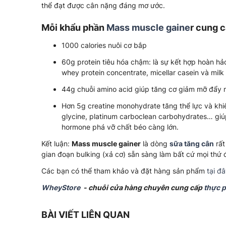
thể đạt được cân nặng đáng mơ ước.
Mỗi khẩu phần
Mass muscle gaine
r cung 
1000 calories nuôi cơ bắp
60g protein tiêu hóa chậm: là sự kết hợp hoàn hảo
whey protein concentrate, micellar casein và milk 
44g chuỗi amino acid giúp tăng cơ giảm mỡ đẩy n
Hơn 5g creatine monohydrate tăng thể lực và khi
glycine, platinum carboclean carbohydrates… gi
hormone phá vỡ chất béo càng lớn.
Kết luận:
Mass muscle gainer
là dòng
sữa tăng cân
rất
gian đoạn bulking (xả cơ) sẵn sàng làm bất cứ mọi thứ 
Các bạn có thể tham khảo và đặt hàng sản phẩm
tại đ
WheyStore
- chuỗi cửa hàng chuyên cung cấp
thực 
BÀI VIẾT LIÊN QUAN