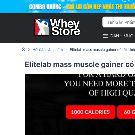
DANH MỤC
Hỏi đáp sản phẩm
Elitelab mass muscle gainer có tốt khô
Elitelab mass muscle gainer có