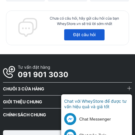
Chưa có câu hỏi, hãy gửi câu hỏi của bạn
WheyStore.vn sẽ trả lời sớm nhất
Đặt câu hỏi
Tư vấn đặt hàng
091 901 3030
CHUỖI 3 CỬA HÀNG
Chat với WheyStore để được tư
GIỚI THIỆU CHUNG
vấn hiệu quả và giá tốt
CHÍNH SÁCH CHUNG
Chat Messenger