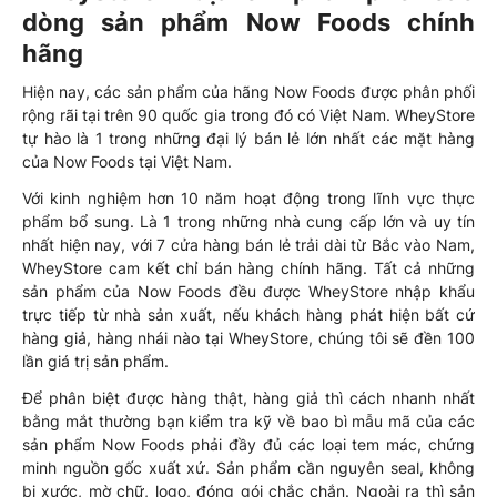
dòng sản phẩm Now Foods chính
hãng
Hiện nay, các sản phẩm của hãng Now Foods được phân phối
rộng rãi tại trên 90 quốc gia trong đó có Việt Nam. WheyStore
tự hào là 1 trong những đại lý bán lẻ lớn nhất các mặt hàng
của Now Foods tại Việt Nam.
Với kinh nghiệm hơn 10 năm hoạt động trong lĩnh vực thực
phẩm bổ sung. Là 1 trong những nhà cung cấp lớn và uy tín
nhất hiện nay, với 7 cửa hàng bán lẻ trải dài từ Bắc vào Nam,
WheyStore cam kết chỉ bán hàng chính hãng. Tất cả những
sản phẩm của Now Foods đều được WheyStore nhập khẩu
trực tiếp từ nhà sản xuất, nếu khách hàng phát hiện bất cứ
hàng giả, hàng nhái nào tại WheyStore, chúng tôi sẽ đền 100
lần giá trị sản phẩm.
Để phân biệt được hàng thật, hàng giả thì cách nhanh nhất
bằng mắt thường bạn kiểm tra kỹ về bao bì mẫu mã của các
sản phẩm Now Foods phải đầy đủ các loại tem mác, chứng
minh nguồn gốc xuất xứ. Sản phẩm cần nguyên seal, không
bị xước, mờ chữ, logo, đóng gói chắc chắn. Ngoài ra thì sản