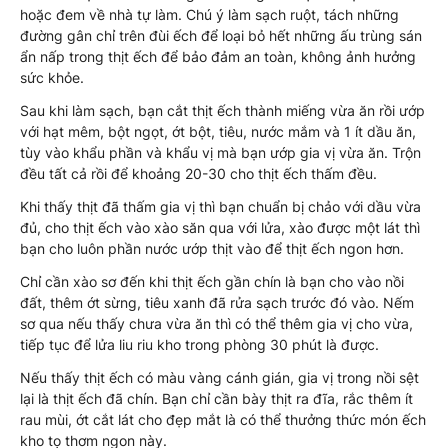
hoặc đem về nhà tự làm. Chú ý làm sạch ruột, tách những
đường gân chỉ trên đùi ếch để loại bỏ hết những ấu trùng sán
ẩn nấp trong thịt ếch để bảo đảm an toàn, không ảnh hưởng
sức khỏe.
Sau khi làm sạch, bạn cắt thịt ếch thành miếng vừa ăn rồi ướp
với hạt mêm, bột ngọt, ớt bột, tiêu, nước mắm và 1 ít dầu ăn,
tùy vào khẩu phần và khẩu vị mà bạn ướp gia vị vừa ăn. Trộn
đều tất cả rồi để khoảng 20-30 cho thịt ếch thấm đều.
Khi thấy thịt đã thấm gia vị thì bạn chuẩn bị chảo với dầu vừa
đủ, cho thịt ếch vào xào săn qua với lửa, xào được một lát thì
bạn cho luôn phần nước ướp thịt vào để thịt ếch ngon hơn.
Chỉ cần xào sơ đến khi thịt ếch gần chín là bạn cho vào nồi
đất, thêm ớt sừng, tiêu xanh đã rửa sạch trước đó vào. Nếm
sơ qua nếu thấy chưa vừa ăn thì có thể thêm gia vị cho vừa,
tiếp tục để lửa liu riu kho trong phòng 30 phút là được.
Nếu thấy thịt ếch có màu vàng cánh gián, gia vị trong nồi sệt
lại là thịt ếch đã chín. Bạn chỉ cần bày thịt ra đĩa, rắc thêm ít
rau mùi, ớt cắt lát cho đẹp mắt là có thể thưởng thức món ếch
kho tọ thơm ngon này.