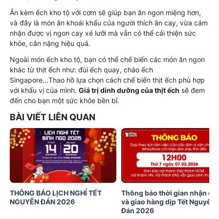
Ăn kèm ếch kho tộ với cơm sẽ giúp bạn ăn ngon miệng hơn,
và đây là món ăn khoái khẩu của người thích ăn cay, vừa cảm
nhận được vị ngon cay xé lưỡi mà vẫn có thể cải thiện sức
khỏe, cân nặng hiệu quả.
Ngoài món ếch kho tộ, bạn có thể chế biến các món ăn ngon
khác từ thịt ếch như: đùi ếch quay, cháo ếch
Singapore...Thao hồ lựa chọn cách chế biến thịt ếch phù hợp
với khẩu vị của mình.
Giá trị dinh dưỡng của thịt ếch
sẽ đem
đến cho bạn một sức khỏe bền bỉ.
BÀI VIẾT LIÊN QUAN
THÔNG BÁO LỊCH NGHỈ TẾT
Thông báo thời gian nhận đơ
NGUYÊN ĐÁN 2026
và giao hàng dịp Tết Nguyên
Đán 2026