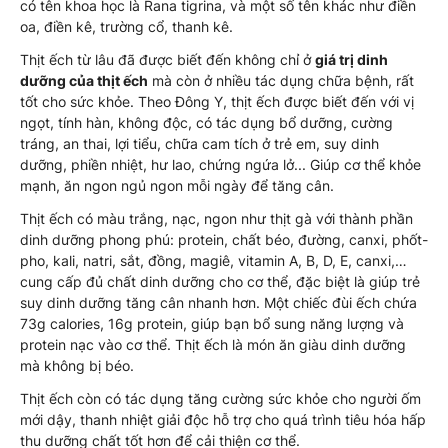
có tên khoa học là Rana tigrina, và một số tên khác như điền
oa, điền kê, trường cổ, thanh kê.
Thịt ếch từ lâu đã được biết đến không chỉ ở
giá trị dinh
dưỡng của thịt ếch
mà còn ở nhiều tác dụng chữa bệnh, rất
tốt cho sức khỏe. Theo Đông Y, thịt ếch được biết đến với vị
ngọt, tính hàn, không độc, có tác dụng bổ dưỡng, cường
tráng, an thai, lợi tiểu, chữa cam tích ở trẻ em, suy dinh
dưỡng, phiền nhiệt, hư lao, chứng ngứa lở... Giúp cơ thể khỏe
mạnh, ăn ngon ngủ ngon mỗi ngày để tăng cân.
Thịt ếch có màu trắng, nạc, ngon như thịt gà với thành phần
dinh dưỡng phong phú: protein, chất béo, đường, canxi, phốt-
pho, kali, natri, sắt, đồng, magiê, vitamin A, B, D, E, canxi,…
cung cấp đủ chất dinh dưỡng cho cơ thể, đặc biệt là giúp trẻ
suy dinh dưỡng tăng cân nhanh hơn. Một chiếc đùi ếch chứa
73g calories, 16g protein, giúp bạn bổ sung năng lượng và
protein nạc vào cơ thể. Thịt ếch là món ăn giàu dinh dưỡng
mà không bị béo.
Thịt ếch còn có tác dụng tăng cường sức khỏe cho người ốm
mới dậy, thanh nhiệt giải độc hỗ trợ cho quá trình tiêu hóa hấp
thu dưỡng chất tốt hơn để cải thiện cơ thể.