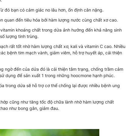
ừ đó bạn có cảm giác no lâu hơn, ổn định cân nặng.
iên quan đến tiêu hóa bởi hàm lượng nước cùng chất xơ cao.
, vitamin khoáng chất trong dứa ảnh hưởng đến khả năng sinh
số lượng tinh trùng.
ạch rất tốt nhờ hàm lượng chất xơ, kali và vitamin C cao. Nhiều
c bệnh tim mạch vành, giảm viêm, hỗ trợ huyết áp, cải thiện
ng ngờ đến của dứa đó là cải thiện tâm trạng, chống trầm cảm
ể sử dụng để sản xuất 1 trong những hoocmone hạnh phúc.
óa trong dứa sẽ hỗ trợ cơ thể chống lại được nhiều bệnh ung
khớp cũng như tăng tốc độ chữa lành nhờ hàm lượng chất
ể thao như bong gân, giảm đau.