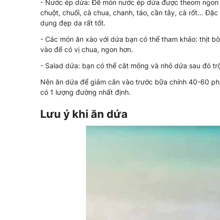
- Nước ép dứa: Để món nước ép dứa được theom ngon hơ
chuột, chuối, cà chua, chanh, táo, cần tây, cà rốt… Đặc 
dụng đẹp da rất tốt.
- Các món ăn xào với dứa bạn có thể tham khảo: thịt 
vào để có vị chua, ngon hơn.
- Salad dứa: bạn có thể cắt mỏng và nhỏ dứa sau đó trộ
Nên ăn dứa để giảm cân vào trước bữa chính 40-60 phút
có 1 lượng đường nhất định.
Lưu ý khi ăn dứa