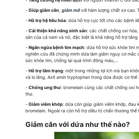
-
Giúp giảm cân
,
giảm mỡ
với hàm lượng chất xơ cao. T
-
Hỗ trợ hệ tiêu hóa
: dứa hỗ trợ cực tốt cho các bệnh l
-
Cải thiện khả năng sinh sản
: các chất chống oxi hóa
sản của cả nam và nữ, đặc biệt là khả năng hỗ trợ tăng 
-
Ngăn ngừa bệnh tim mạch
: dứa hỗ trợ sức khỏe tim m
nghiên cứu đã chứng minh dứa làm giảm nguy cơ mắc cá
sức khỏe tim, chống lại quá trình đông máu,…
-
Hỗ trợ tâm trạng
: một trong những lợi ích mà bạn khô
và lo lắng. Axit amin tryptophan trong dứa được cơ th
-
Chống ung thư
: bromelain cùng các chất chống oxi h
thư.
-
Giảm viêm khớp
: dứa còn giúp giảm viêm khớp, đau 
bromelain. Ngoài ra còn hỗ trợ diều trị chấn thương th
Giảm cân với dứa như thế nào?