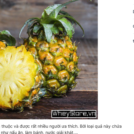
en thuộc và được rất nhiều người ưa thích. Bởi loại quả này chứa
c như nấu ăn, làm bánh, nước giải khát,…