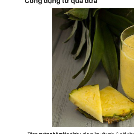
Công dụng từ quả dứa
-
Tăng cường hệ miễn dịch
với nguồn vitamin C dồi dào