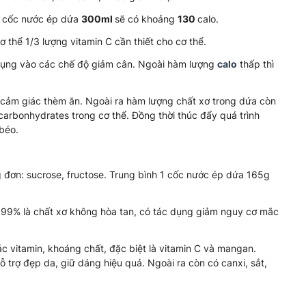
t cốc nước ép dứa
300ml
sẽ có khoảng
130
calo.
 thể 1/3 lượng vitamin C cần thiết cho cơ thể.
 dụng vào các chế độ giảm cân. Ngoài hàm lượng
calo
thấp thì
ế cảm giác thèm ăn. Ngoài ra hàm lượng chất xơ trong dứa còn
 carbonhydrates trong cơ thể. Đồng thời thúc đẩy quá trình
béo.
g đơn: sucrose, fructose. Trung bình 1 cốc nước ép dứa 165g
ó 99% là chất xơ không hòa tan, có tác dụng giảm nguy cơ mắc
ác vitamin, khoáng chất, đặc biệt là vitamin C và mangan.
 trợ đẹp da, giữ dáng hiệu quả. Ngoài ra còn có canxi, sắt,