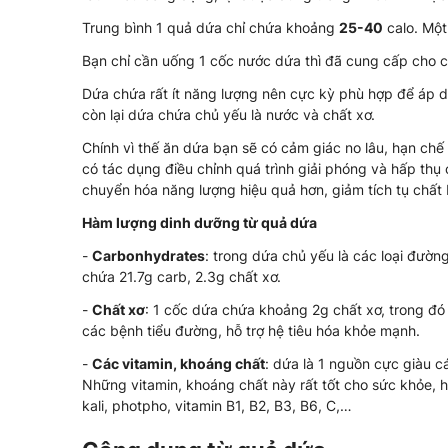
Trung bình 1 quả dứa chỉ chứa khoảng
25-40
calo. Mộ
Bạn chỉ cần uống 1 cốc nước dứa thì đã cung cấp cho cơ
Dứa chứa rất ít năng lượng nên cực kỳ phù hợp để áp
còn lại dứa chứa chủ yếu là nước và chất xơ.
Chính vì thế ăn dứa bạn sẽ có cảm giác no lâu, hạn ch
có tác dụng điều chỉnh quá trình giải phóng và hấp thụ
chuyển hóa năng lượng hiệu quả hơn, giảm tích tụ chất 
Hàm lượng dinh dưỡng từ quả dứa
-
Carbonhydrates
: trong dứa chủ yếu là các loại đườn
chứa 21.7g carb, 2.3g chất xơ.
-
Chất xơ
: 1 cốc dứa chứa khoảng 2g chất xơ, trong đ
các bệnh tiểu đường, hỗ trợ hệ tiêu hóa khỏe mạnh.
-
Các vitamin, khoáng chất
: dứa là 1 nguồn cực giàu c
Những vitamin, khoáng chất này rất tốt cho sức khỏe, hỗ
kali, photpho, vitamin B1, B2, B3, B6, C,…