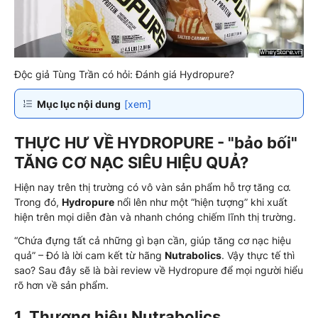
Độc giả Tùng Trần có hỏi: Đánh giá Hydropure?
Mục lục nội dung
[xem]
THỰC HƯ VỀ HYDROPURE - "bảo bối"
TĂNG CƠ NẠC SIÊU HIỆU QUẢ?
Hiện nay trên thị trường có vô vàn sản phẩm hỗ trợ tăng cơ.
Trong đó,
Hydropure
nổi lên như một “hiện tượng” khi xuất
hiện trên mọi diễn đàn và nhanh chóng chiếm lĩnh thị trường.
“Chứa đựng tất cả những gì bạn cần, giúp tăng cơ nạc hiệu
quả” – Đó là lời cam kết từ hãng
Nutrabolics
. Vậy thực tế thì
sao? Sau đây sẽ là bài review về Hydropure để mọi người hiểu
rõ hơn về sản phẩm.
1. Thương hiệu Nutrabolics