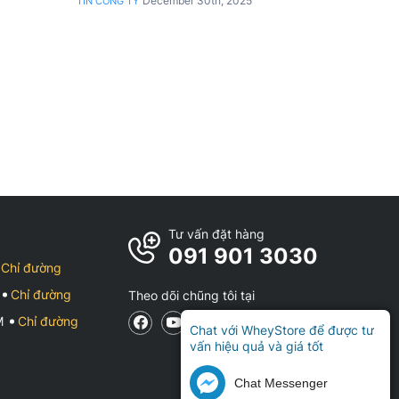
December 30th, 2025
TIN CÔNG TY
Tư vấn đặt hàng
091 901 3030
Chỉ đường
Chỉ đường
Theo dõi chũng tôi tại
CM
Chỉ đường
Chat với WheyStore để được tư
vấn hiệu quả và giá tốt
Chat Messenger