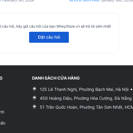
February 5th, 2026
January 16th, 2026
Y
REVIEW SẢN PHẨM
 câu hỏi, hãy gửi câu hỏi của bạn WheyStore.vn sẽ trả lời sớm nhất
Đặt câu hỏi
NG
DANH SÁCH CỬA HÀNG
125 Lê Thanh Nghị, Phường Bạch Mai, Hà Nội
450 Hoàng Diệu, Phường Hòa Cường, Đà Nẵng
51 Trần Quốc Hoàn, Phường Tân Sơn Nhất, H
nh
yển