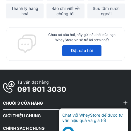
Thanh lý hàng
Báo chí viết về
Sưu tầm nước
hoá
chúng tôi
ngoài
Chưa có câu hỏi, hãy gửi câu hỏi của bạn
WheyStore.vn sẽ trả lời sớm nhất
Đặt câu hỏi
Tư vấn đặt hàng
091 901 3030
CHUỖI 3 CỬA HÀNG
Chat với WheyStore để được tư
GIỚI THIỆU CHUNG
vấn hiệu quả và giá tốt
CHÍNH SÁCH CHUNG