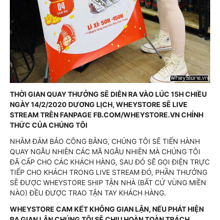
THỜI GIAN QUAY THƯỞNG SẼ DIỄN RA VÀO LÚC 15H CHIỀU
NGÀY 14/2/2020 DƯƠNG LỊCH, WHEYSTORE SẼ LIVE
STREAM TRÊN FANPAGE FB.COM/WHEYSTORE.VN CHÍNH
THỨC CỦA CHÚNG TÔI
NHẰM ĐẢM BẢO CÔNG BẰNG, CHÚNG TÔI SẼ TIẾN HÀNH
QUAY NGẪU NHIÊN CÁC MÃ NGẪU NHIÊN MÀ CHÚNG TÔI
ĐÃ CẤP CHO CÁC KHÁCH HÀNG, SAU ĐÓ SẼ GỌI ĐIỆN TRỰC
TIẾP CHO KHÁCH TRONG LIVE STREAM ĐÓ, PHẦN THƯỞNG
SẼ ĐƯỢC WHEYSTORE SHIP TẬN NHÀ (BẤT CỨ VÙNG MIỀN
NÀO) ĐỀU ĐƯỢC TRAO TẬN TAY KHÁCH HÀNG.
WHEYSTORE CAM KẾT KHÔNG GIAN LẬN, NẾU PHÁT HIỆN
RA GIAN LẬN CHÚNG TÔI SẼ CHỊU HOÀN TOÀN TRÁCH