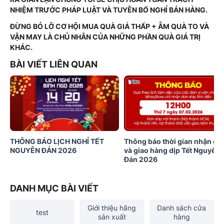
NHIỆM TRƯỚC PHÁP LUẬT VÀ TUYÊN BỐ NGHỈ BÁN HÀNG.
ĐỪNG BỎ LỠ CƠ HỘI MUA QUÀ GIÁ THẤP + ẴM QUÀ TO VÀ
VẬN MAY LÀ CHỦ NHÂN CỦA NHỮNG PHẦN QUÀ GIÁ TRỊ
KHÁC.
BÀI VIẾT LIÊN QUAN
THÔNG BÁO LỊCH NGHỈ TẾT
Thông báo thời gian nhận đơ
NGUYÊN ĐÁN 2026
và giao hàng dịp Tết Nguyên
Đán 2026
DANH MỤC BÀI VIẾT
Giới thiệu hãng
Danh sách cửa
test
sản xuất
hàng