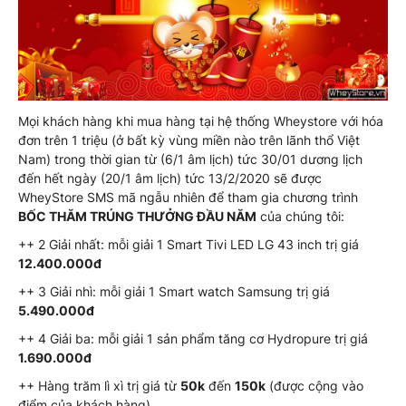
Mọi khách hàng khi mua hàng tại hệ thống Wheystore với hóa
đơn trên 1 triệu (ở bất kỳ vùng miền nào trên lãnh thổ Việt
Nam) trong thời gian từ (6/1 âm lịch) tức 30/01 dương lịch
đến hết ngày (20/1 âm lịch) tức 13/2/2020 sẽ được
WheyStore SMS mã ngẫu nhiên để tham gia chương trình
BỐC THĂM TRÚNG THƯỞNG ĐẦU NĂM
của chúng tôi:
++ 2 Giải nhất: mỗi giải 1 Smart Tivi LED LG 43 inch trị giá
12.400.000đ
++ 3 Giải nhì: mỗi giải 1 Smart watch Samsung trị giá
5.490.000đ
++ 4 Giải ba: mỗi giải 1 sản phẩm tăng cơ Hydropure trị giá
1.690.000đ
++ Hàng trăm lì xì trị giá từ
50k
đến
150k
(được cộng vào
điểm của khách hàng)