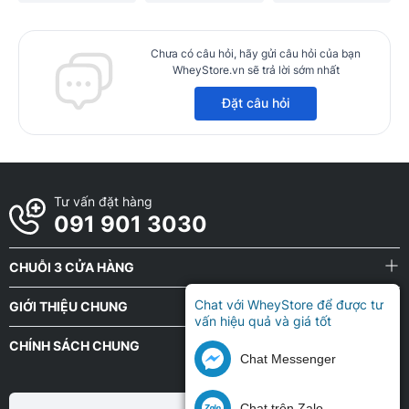
Chưa có câu hỏi, hãy gửi câu hỏi của bạn
WheyStore.vn sẽ trả lời sớm nhất
Đặt câu hỏi
Tư vấn đặt hàng
091 901 3030
CHUỖI 3 CỬA HÀNG
Chat với WheyStore để được tư
GIỚI THIỆU CHUNG
vấn hiệu quả và giá tốt
CHÍNH SÁCH CHUNG
Chat Messenger
Chat trên Zalo