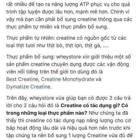
rất nhiều để tạo ra năng lượng ATP phục vụ cho quá
trình tập luyện được lâu hơn, mạnh mẽ hơn. Chính vì
vậy mà bạn cần phải bổ sung creatine thông qua các
thực phẩm tự nhiên và thực phẩm bổ sung.
Thực phẩm tự nhiên: creatine có nguồn gốc từ các
loại thịt tươi như thịt bò, thịt lợn, thịt gà, ….
Thực phẩm bổ sung: wheystore xin giới thiệu một số
sản phẩm creatine chuyên dụng được các vận động
viên nổi tiếng trên thế giới tin dùng đó là
Best Creatine
,
Creatine Monohydrate
và
Dymatize Creatine
.
Trên đây, wheystore vừa giúp bạn có được 2 câu trả
lời cho 2 câu hỏi đó là
Creatine có tác dụng gì? Có
trong những loại thực phẩm nào?
Như chúng ta đã
thấy thì creatine có tác dụng nạp năng lượng cho cơ
bắp hoạt động lâu dài và hiệu quả hơn nên trước khi
tập chúng ta nên bổ sung 1 lượng Creatine vừa đủ để