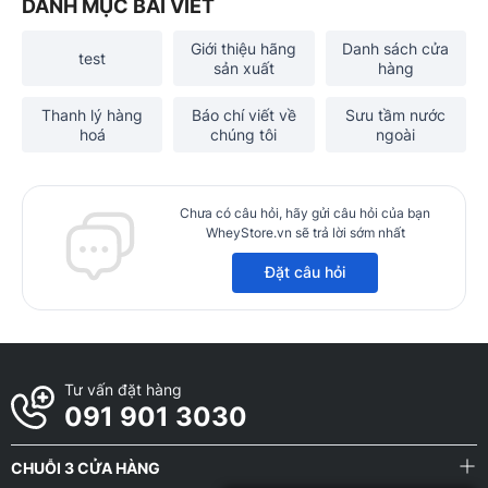
DANH MỤC BÀI VIẾT
Giới thiệu hãng
Danh sách cửa
test
sản xuất
hàng
Thanh lý hàng
Báo chí viết về
Sưu tầm nước
hoá
chúng tôi
ngoài
Chưa có câu hỏi, hãy gửi câu hỏi của bạn
WheyStore.vn sẽ trả lời sớm nhất
Đặt câu hỏi
Tư vấn đặt hàng
091 901 3030
CHUỖI 3 CỬA HÀNG