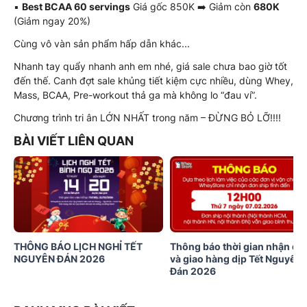
▪️
Best BCAA 60 servings
Giá gốc 850K ➡️ Giảm còn
680K
(Giảm ngay 20%)
Cùng vô vàn sản phẩm hấp dẫn khác...
Nhanh tay quẩy nhanh anh em nhé, giá sale chưa bao giờ tốt
đến thế. Canh đợt sale khủng tiết kiệm cực nhiều, dùng Whey,
Mass, BCAA, Pre-workout thả ga mà không lo “đau ví”.
Chương trình tri ân LỚN NHẤT trong năm – ĐỪNG BỎ LỠ!!!!
BÀI VIẾT LIÊN QUAN
THÔNG BÁO LỊCH NGHỈ TẾT
Thông báo thời gian nhận đơ
NGUYÊN ĐÁN 2026
và giao hàng dịp Tết Nguyên
Đán 2026