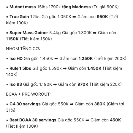
▪️
Mutant mass
15lbs 1790k
tặng Madness
(Trị giá 600K).
▪️
True Gain
12lbs Giá gốc 1.050K ➡️ Giảm còn
950K
(Tiết
kiệm 100K)
▪️
Super Mass Gainer
5.4kg Giá gốc 1.300K ➡️ Giảm còn
1150K
(Tiết kiệm 150K)
NHÓM TĂNG CƠ:
▪️
Iso HD
Giá gốc 1.450k ➡️ Giảm còn
1.250K
(Tiết kiệm 200K)
▪️
Rule 1 5lbs
Giá gốc 1.590k ➡️ Giảm còn
1.450K
(Tiết kiệm
140K)
▪️
Iso 93
Giá gốc 1.190K ➡️ Giảm còn
970K
(Tiết kiệm 220K)
BCAA + PRE-WOROUT:
▪️
C4 30 servings
Giá gốc 550K ➡️ Giảm còn
380K
(Giảm tới
31%)
▪️
Best BCAA 30 servings
Giá gốc 550K ➡️ Giảm còn
450K
(Tiết kiệm 100K)